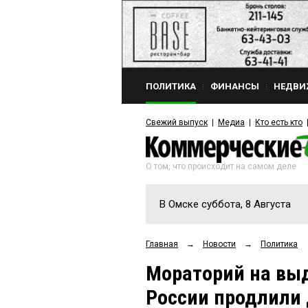
ПОЛИТИКА
ФИНАНСЫ
НЕДВИ
Свежий выпуск
Медиа
Кто есть кто
О том, что происходит на самом деле
В Омске суббота, 8 Августа
Главная
→
Новости
→
Политика
Мораторий на выд
России продлили 