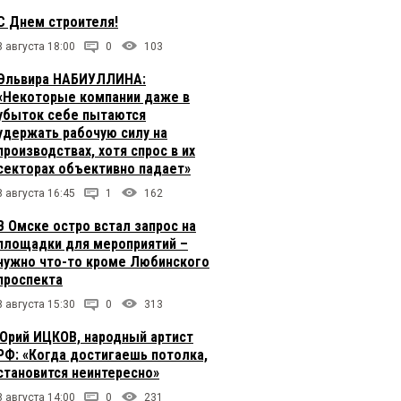
С Днем строителя!
8 августа 18:00
0
103
Эльвира НАБИУЛЛИНА:
«Некоторые компании даже в
убыток себе пытаются
удержать рабочую силу на
производствах, хотя спрос в их
секторах объективно падает»
8 августа 16:45
1
162
В Омске остро встал запрос на
площадки для мероприятий –
нужно что-то кроме Любинского
проспекта
8 августа 15:30
0
313
Юрий ИЦКОВ, народный артист
РФ: «Когда достигаешь потолка,
становится неинтересно»
8 августа 14:00
0
231