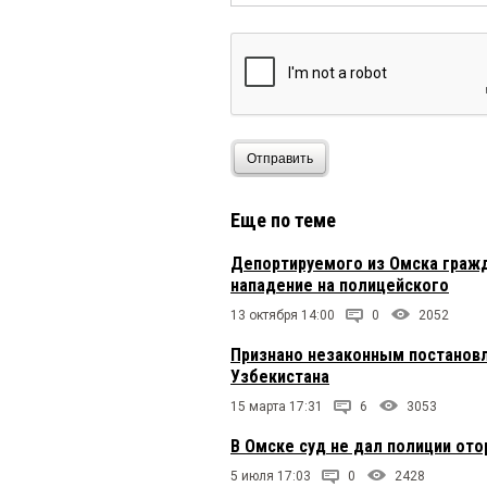
Отправить
Еще по теме
Депортируемого из Омска гражд
нападение на полицейского
13 октября 14:00
0
2052
Признано незаконным постановл
Узбекистана
15 марта 17:31
6
3053
В Омске суд не дал полиции ото
5 июля 17:03
0
2428