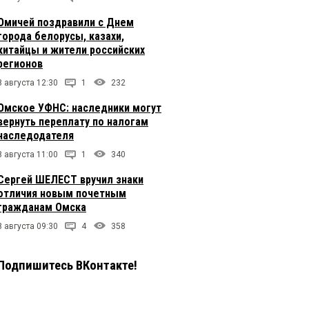
Омичей поздравили с Днем
города белорусы, казахи,
китайцы и жители российских
регионов
8 августа 12:30
1
232
Омское УФНС: наследники могут
вернуть переплату по налогам
наследодателя
8 августа 11:00
1
340
Сергей ШЕЛЕСТ вручил знаки
отличия новым почетным
гражданам Омска
8 августа 09:30
4
358
Подпишитесь ВКонтакте!