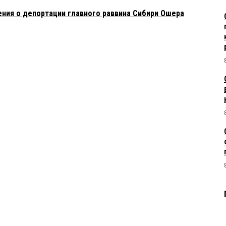
ния о депортации главного раввина Сибири Ошера