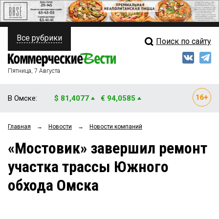
Все рубрики
Поиск по сайту
ПОЛИТИКА
Свежий выпуск
Медиа
ФИНАНСЫ
Пятница, 7 Августа
Кто есть кто
НЕДВИЖИМОСТЬ
В Омске:
$ 81,4077
€ 94,0585
Интервью
БИЗНЕС
Главная
→
Новости
→
Новости компаний
Мнения
ОБЩЕСТВО
«Мостовик» завершил ремонт
Рейтинги
ЗАКОН
участка трассы Южного
Блоги
НОВОСТИ КОМПАНИЙ
обхода Омска
Архив
ПРОИСШЕСТВИЯ