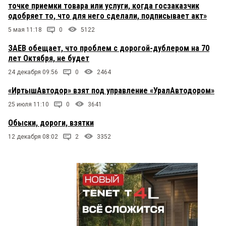
точке приемки товара или услуги, когда госзаказчик
одобряет то, что для него сделали, подписывает акт»
5 мая 11:18
0
5122
ЗАЕВ обещает, что проблем с дорогой-дублером на 70
лет Октября, не будет
24 декабря 09:56
0
2464
«ИртышАвтодор» взят под управление «УралАвтодором»
25 июля 11:10
0
3641
Обыски, дороги, взятки
12 декабря 08:02
2
3352