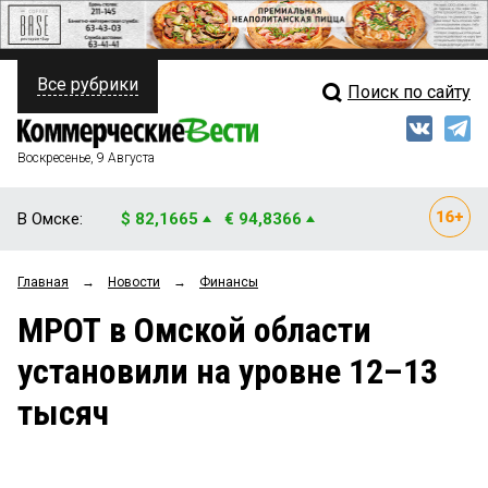
Все рубрики
Поиск по сайту
ПОЛИТИКА
Свежий выпуск
Медиа
ФИНАНСЫ
Воскресенье, 9 Августа
Кто есть кто
НЕДВИЖИМОСТЬ
В Омске:
$ 82,1665
€ 94,8366
Интервью
БИЗНЕС
Главная
→
Новости
→
Финансы
Мнения
ОБЩЕСТВО
МРОТ в Омской области
Рейтинги
ЗАКОН
установили на уровне 12–13
Блоги
НОВОСТИ КОМПАНИЙ
тысяч
Архив
ПРОИСШЕСТВИЯ