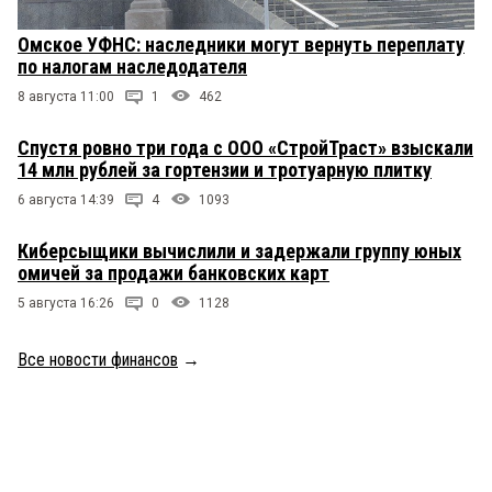
Омское УФНС: наследники могут вернуть переплату
по налогам наследодателя
8 августа 11:00
1
462
Спустя ровно три года с ООО «СтройТраст» взыскали
14 млн рублей за гортензии и тротуарную плитку
6 августа 14:39
4
1093
Киберсыщики вычислили и задержали группу юных
омичей за продажи банковских карт
5 августа 16:26
0
1128
Все новости финансов
→