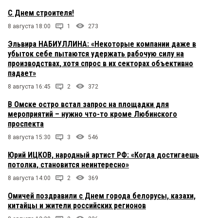
С Днем строителя!
8 августа 18:00
1
273
Эльвира НАБИУЛЛИНА: «Некоторые компании даже в
убыток себе пытаются удержать рабочую силу на
производствах, хотя спрос в их секторах объективно
падает»
8 августа 16:45
2
372
В Омске остро встал запрос на площадки для
мероприятий – нужно что-то кроме Любинского
проспекта
8 августа 15:30
3
546
Юрий ИЦКОВ, народный артист РФ: «Когда достигаешь
потолка, становится неинтересно»
8 августа 14:00
2
369
Омичей поздравили с Днем города белорусы, казахи,
китайцы и жители российских регионов