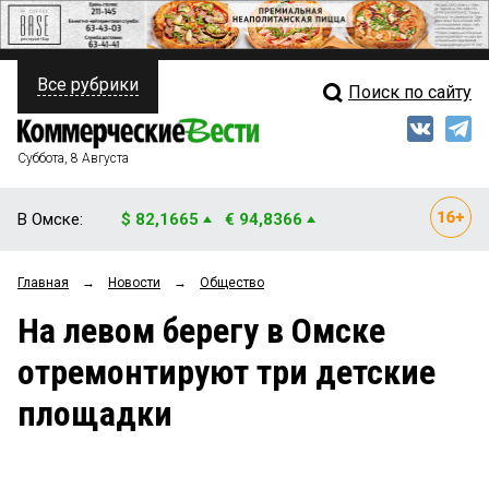
Все рубрики
Поиск по сайту
ПОЛИТИКА
Свежий выпуск
Медиа
ФИНАНСЫ
Суббота, 8 Августа
Кто есть кто
НЕДВИЖИМОСТЬ
В Омске:
$ 82,1665
€ 94,8366
Интервью
БИЗНЕС
Главная
→
Новости
→
Общество
Мнения
ОБЩЕСТВО
На левом берегу в Омске
Рейтинги
ЗАКОН
отремонтируют три детские
Блоги
НОВОСТИ КОМПАНИЙ
площадки
Архив
ПРОИСШЕСТВИЯ