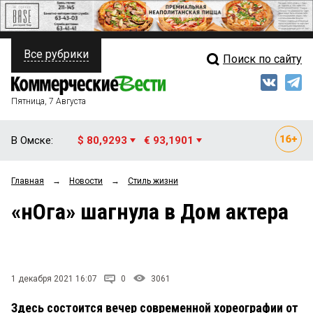
Все рубрики
Поиск по сайту
ПОЛИТИКА
Свежий выпуск
Медиа
ФИНАНСЫ
Пятница, 7 Августа
Кто есть кто
НЕДВИЖИМОСТЬ
В Омске:
$ 80,9293
€ 93,1901
Интервью
БИЗНЕС
Главная
→
Новости
→
Стиль жизни
Мнения
ОБЩЕСТВО
«нОга» шагнула в Дом актера
Рейтинги
ЗАКОН
Блоги
НОВОСТИ КОМПАНИЙ
Архив
1 декабря 2021 16:07
0
3061
ПРОИСШЕСТВИЯ
Здесь состоится вечер современной хореографии от
СТИЛЬ ЖИЗНИ