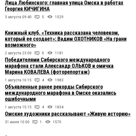
Лица Любинского: главная улица Омска в работах
Георгия КИЧИГИНА
3 августа 09:40
5
1529
Книжный клуб. «Техника рассказана человеком,
который ее создает»: Вадим ОХОТНИКОВ «На грани
возможного»
2 августа 23:00
0
1181
Победителями Сибирского международного
марафона стали Александр ОЛЬКОВ и омичка
Марина КОВАЛЕВА (фоторепортаж)
1 августа 16:15
4
1983
Объявленные ранее рекорды Сибирского
международного марафона в Омске оказались
ошибочными
1 августа 15:15
4
1834
Омские художники рассказывают «Живую историю»
31 июля 10:00
1
1570