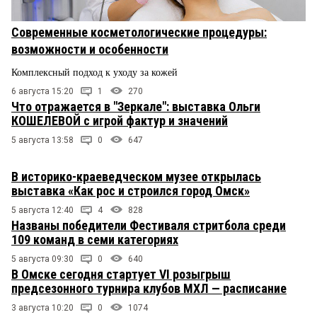
Современные косметологические процедуры:
возможности и особенности
Комплексный подход к уходу за кожей
6 августа 15:20
1
270
Что отражается в "Зеркале": выставка Ольги
КОШЕЛЕВОЙ с игрой фактур и значений
5 августа 13:58
0
647
В историко-краеведческом музее открылась
выставка «Как рос и строился город Омск»
5 августа 12:40
4
828
Названы победители Фестиваля стритбола среди
109 команд в семи категориях
5 августа 09:30
0
640
В Омске сегодня стартует VI розыгрыш
предсезонного турнира клубов МХЛ — расписание
3 августа 10:20
0
1074