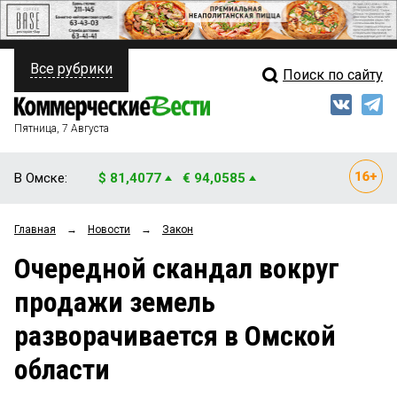
Все рубрики
Поиск по сайту
ПОЛИТИКА
Свежий выпуск
Медиа
ФИНАНСЫ
Пятница, 7 Августа
Кто есть кто
НЕДВИЖИМОСТЬ
В Омске:
$ 81,4077
€ 94,0585
Интервью
БИЗНЕС
Главная
→
Новости
→
Закон
Мнения
ОБЩЕСТВО
Очередной скандал вокруг
Рейтинги
ЗАКОН
продажи земель
Блоги
НОВОСТИ КОМПАНИЙ
разворачивается в Омской
Архив
ПРОИСШЕСТВИЯ
области