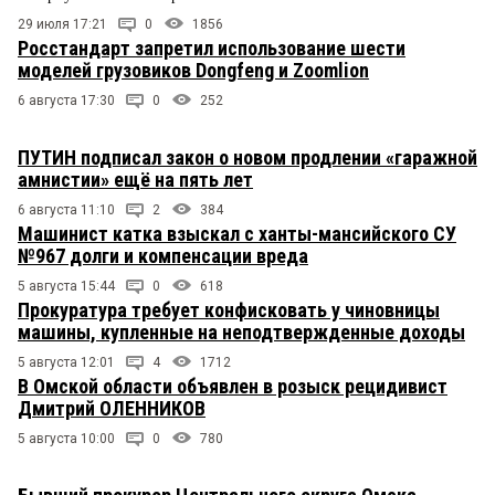
29 июля 17:21
0
1856
Росстандарт запретил использование шести
моделей грузовиков Dongfeng и Zoomlion
6 августа 17:30
0
252
ПУТИН подписал закон о новом продлении «гаражной
амнистии» ещё на пять лет
6 августа 11:10
2
384
Машинист катка взыскал с ханты-мансийского СУ
№967 долги и компенсации вреда
5 августа 15:44
0
618
Прокуратура требует конфисковать у чиновницы
машины, купленные на неподтвержденные доходы
5 августа 12:01
4
1712
В Омской области объявлен в розыск рецидивист
Дмитрий ОЛЕННИКОВ
5 августа 10:00
0
780