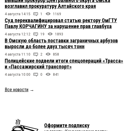
Бывший прокурор Центрального округа Омска
возглавил прокуратуру Алтайского края
4 августа 14:15
1
1169
Суд переквалифицировал статью ректору ОмГТУ
Павлу КОРЧАГИНУ за нарушение прав главбуха
4 августа 12:12
19
1893
В Омскую область поставки заграничных арбузов
выросли до более двух тысяч тонн
4 августа 11:10
2
858
Полицейские подвели итоги спецопераций «Трасса»
и «Пассажирский транспорт»
4 августа 10:00
0
841
Все новости
→
Оформите подписку