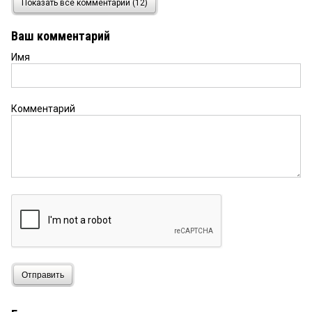
Показать все комментарии (12)
Из болота, а ты много вместе с Олесей хорошего
для Омска сделал, кроме траты бюджетных
Ваш комментарий
средств и пустых разговоров ни о чем?
Имя
Из болота
17 декабря 2015 в 08:57:
Алабама, в точку! Местные жабы и лягушата
сами ничего не умеют (самое главное работать и
Комментарий
нести ответственность) и другим завидуют. Как
после такого оставаться в этом городишке и что-
то пытаться сделать не понятно. И при этом ни
одна жабенка не пойдет и не попробует себя на
месте чиновника или в ту же корпорацию —
слабо и страшно. Мы можем только жаловаться,
считать чужие деньги и нести чушь в
комментариях.
читатель
16 декабря 2015 в 20:51:
Чё напали на блондинку? Красиво в кресле
посидела и свинтила — по другому ПРОСТО НЕ
Отправить
МОГЛО БЫТЬ. Это же не дело для желторотых
девочек.