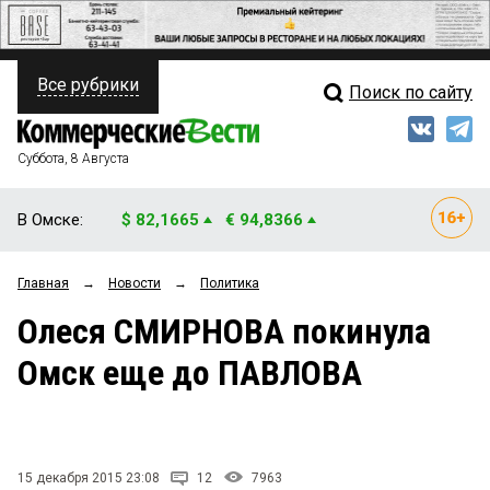
Все рубрики
Поиск по сайту
ПОЛИТИКА
Свежий выпуск
Медиа
ФИНАНСЫ
Суббота, 8 Августа
Кто есть кто
НЕДВИЖИМОСТЬ
В Омске:
$ 82,1665
€ 94,8366
Интервью
БИЗНЕС
Главная
→
Новости
→
Политика
Мнения
ОБЩЕСТВО
Олеся СМИРНОВА покинула
Рейтинги
ЗАКОН
Омск еще до ПАВЛОВА
Блоги
НОВОСТИ КОМПАНИЙ
Архив
ПРОИСШЕСТВИЯ
15 декабря 2015 23:08
12
7963