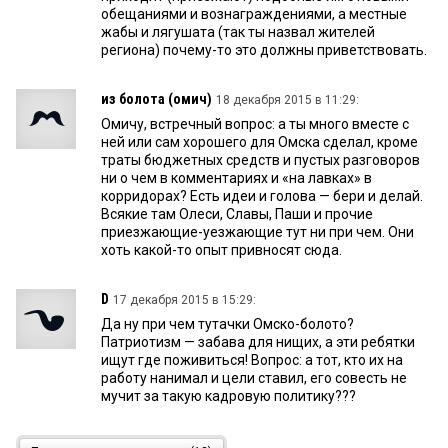
обещаниями и вознаграждениями, а местные
жабы и лягушата (так ты назвал жителей
региона) почему-то это должны приветствовать.
из болота (омич)
18 декабря 2015 в 11:29:
Омичу, встречный вопрос: а ты много вместе с
ней или сам хорошего для Омска сделал, кроме
траты бюджетных средств и пустых разговоров
ни о чем в комментариях и «на лавках» в
корридорах? Есть идеи и голова — бери и делай.
Всякие там Олеси, Славы, Паши и прочие
приезжающие-уезжающие тут ни при чем. Они
хоть какой-то опыт привносят сюда.
D
17 декабря 2015 в 15:29:
Да ну при чем тутачки Омско-болото?
Патриотизм — забава для нищих, а эти ребятки
ищут где поживиться! Вопрос: а тот, кто их на
работу нанимал и цели ставил, его совесть не
мучит за такую кадровую политику???
омич
17 декабря 2015 в 14:04: