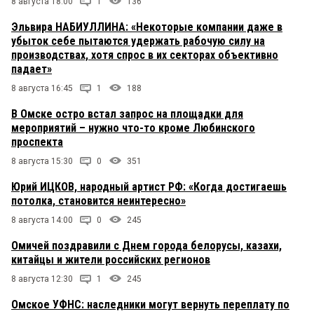
8 августа 18:00
1
136
Эльвира НАБИУЛЛИНА: «Некоторые компании даже в
убыток себе пытаются удержать рабочую силу на
производствах, хотя спрос в их секторах объективно
падает»
8 августа 16:45
1
188
В Омске остро встал запрос на площадки для
мероприятий – нужно что-то кроме Любинского
проспекта
8 августа 15:30
0
351
Юрий ИЦКОВ, народный артист РФ: «Когда достигаешь
потолка, становится неинтересно»
8 августа 14:00
0
245
Омичей поздравили с Днем города белорусы, казахи,
китайцы и жители российских регионов
8 августа 12:30
1
245
Омское УФНС: наследники могут вернуть переплату по