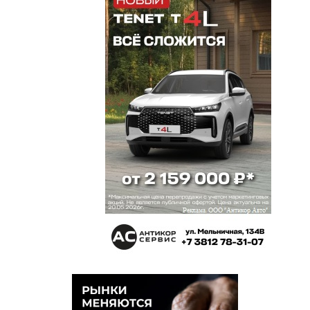
шанс в жизни даётся один раз. он у них был. тот
кто ждал (ждёт) от них (и им подобных) чудес
должен повзрослеть.время покажет результаты
этих людей на новых местах («консультирующих
Роснефть», «вернувшихся в родной город»,
«переехавших в другой регион на новый проект»
и «людей из того круга, в котором не принято
называют новое место работы» и им подобным)
Виктор
16 декабря 2015 в 10:12:
Ханты-Мансийский округ кормит много Омских
вахтовиков, по своему развитию и энергетике он
ближе к Москве. Высоцкому и его команде было
тяжело вписаться в омские устои жизни,
большинство местных «элит» этого просто не
хотят знать или не понимают, это их малая
Родина.
Алабама
16 декабря 2015 в 09:34:
В том-то и дело, что они оказались слишком
яркими для омского болота. Местные жабы да
лягушки крылышки-то им и обломали