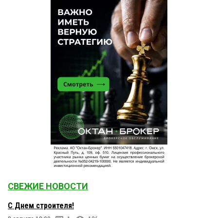
Евгений
16 декабря 2015 в 09:31:
Яркий, но недолгий полет в Омске ханты-
мансийской семерки. Зачем приезжали? Что
хотели? Что сделали? Какую пользу принесли
региону?
СВЕЖИЕ НОВОСТИ
С Днем строителя!