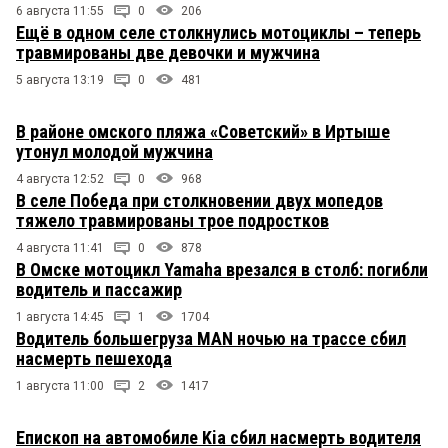
6 августа 11:55
0
206
Ещё в одном селе столкнулись мотоциклы – теперь
травмированы две девочки и мужчина
5 августа 13:19
0
481
В районе омского пляжа «Советский» в Иртыше
утонул молодой мужчина
4 августа 12:52
0
968
В селе Победа при столкновении двух мопедов
тяжело травмированы трое подростков
4 августа 11:41
0
878
В Омске мотоцикл Yamaha врезался в столб: погибли
водитель и пассажир
1 августа 14:45
1
1704
Водитель большегруза MAN ночью на трассе сбил
насмерть пешехода
1 августа 11:00
2
1417
Епископ на автомобиле Kia сбил насмерть водителя