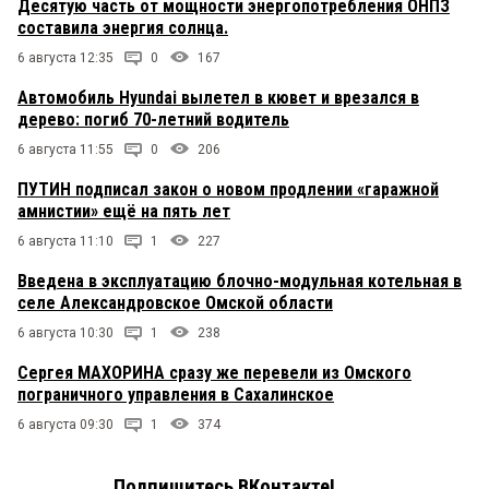
Десятую часть от мощности энергопотребления ОНПЗ
составила энергия солнца.
6 августа 12:35
0
167
Автомобиль Hyundai вылетел в кювет и врезался в
дерево: погиб 70-летний водитель
6 августа 11:55
0
206
ПУТИН подписал закон о новом продлении «гаражной
амнистии» ещё на пять лет
6 августа 11:10
1
227
Введена в эксплуатацию блочно-модульная котельная в
селе Александровское Омской области
6 августа 10:30
1
238
Сергея МАХОРИНА сразу же перевели из Омского
пограничного управления в Сахалинское
6 августа 09:30
1
374
Подпишитесь ВКонтакте!