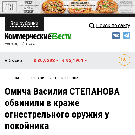
Все рубрики
Поиск по сайту
ПОЛИТИКА
Свежий выпуск
Медиа
ФИНАНСЫ
Четверг, 6 Августа
Кто есть кто
НЕДВИЖИМОСТЬ
В Омске:
$ 80,9293
€ 93,1901
Интервью
БИЗНЕС
Главная
→
Новости
→
Происшествия
Мнения
ОБЩЕСТВО
Омича Василия СТЕПАНОВА
Рейтинги
ЗАКОН
обвинили в краже
Блоги
НОВОСТИ КОМПАНИЙ
огнестрельного оружия у
Архив
ПРОИСШЕСТВИЯ
покойника