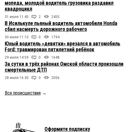
мопеда, молодой водитель грузовика раздавил
квадроцикл
31 июля 11:45
2
2455
В Исилькуле пьяный водитель автомобиля Honda
сбил насмерть дорожного рабочего
30 июля 11:10
0
1794
Юный водитель «девятки» врезался в автомобиль
Ford: травмирован пятилетний ребёнок
29 июля 14:59
0
1648
За сутки в трёх районах Омской области произошли
смертельные ДТП
28 июля 16:30
0
2056
Все происшествия
→
Оформите подписку