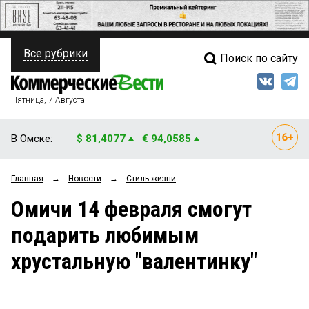
Все рубрики
Поиск по сайту
ПОЛИТИКА
Свежий выпуск
Медиа
ФИНАНСЫ
Пятница, 7 Августа
Кто есть кто
НЕДВИЖИМОСТЬ
В Омске:
$ 81,4077
€ 94,0585
Интервью
БИЗНЕС
Главная
→
Новости
→
Стиль жизни
Мнения
ОБЩЕСТВО
Омичи 14 февраля смогут
Рейтинги
ЗАКОН
подарить любимым
Блоги
НОВОСТИ КОМПАНИЙ
хрустальную "валентинку"
Архив
ПРОИСШЕСТВИЯ
СТИЛЬ ЖИЗНИ