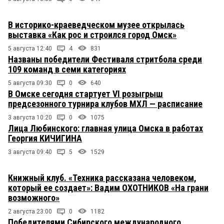
В историко-краеведческом музее открылась
выставка «Как рос и строился город Омск»
5 августа 12:40
4
831
Названы победители Фестиваля стритбола среди
109 команд в семи категориях
5 августа 09:30
0
640
В Омске сегодня стартует VI розыгрыш
предсезонного турнира клубов МХЛ — расписание
3 августа 10:20
0
1075
Лица Любинского: главная улица Омска в работах
Георгия КИЧИГИНА
3 августа 09:40
5
1529
Книжный клуб. «Техника рассказана человеком,
который ее создает»: Вадим ОХОТНИКОВ «На грани
возможного»
2 августа 23:00
0
1182
Победителями Сибирского международного