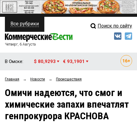
Все рубрики
Поиск по сайту
ПОЛИТИКА
Свежий выпуск
Медиа
ФИНАНСЫ
Четверг, 6 Августа
Кто есть кто
НЕДВИЖИМОСТЬ
В Омске:
$ 80,9293
€ 93,1901
Интервью
БИЗНЕС
Главная
→
Новости
→
Происшествия
Мнения
ОБЩЕСТВО
Омичи надеются, что смог и
Рейтинги
ЗАКОН
химические запахи впечатлят
Блоги
НОВОСТИ КОМПАНИЙ
генпрокурора КРАСНОВА
Архив
ПРОИСШЕСТВИЯ