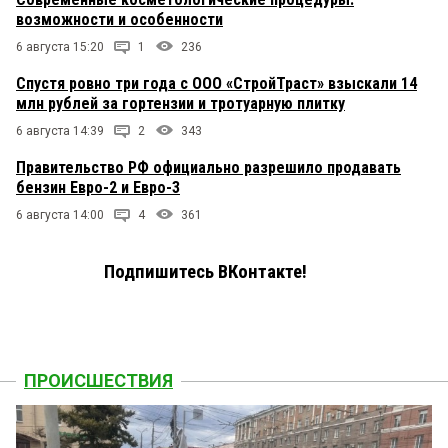
возможности и особенности
6 августа 15:20
1
236
Спустя ровно три года с ООО «СтройТраст» взыскали 14
млн рублей за гортензии и тротуарную плитку
6 августа 14:39
2
343
Правительство РФ официально разрешило продавать
бензин Евро-2 и Евро-3
6 августа 14:00
4
361
Подпишитесь ВКонтакте!
ПРОИСШЕСТВИЯ