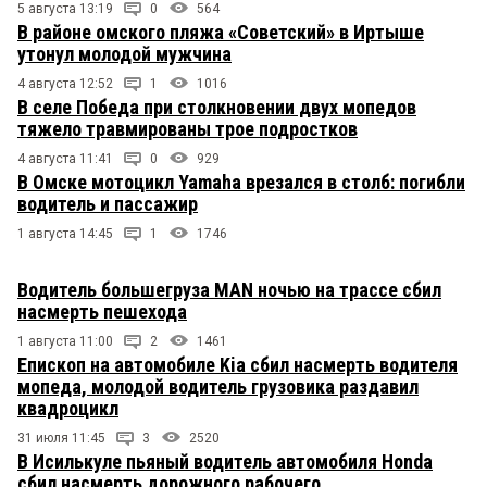
5 августа 13:19
0
564
В районе омского пляжа «Советский» в Иртыше
утонул молодой мужчина
4 августа 12:52
1
1016
В селе Победа при столкновении двух мопедов
тяжело травмированы трое подростков
4 августа 11:41
0
929
В Омске мотоцикл Yamaha врезался в столб: погибли
водитель и пассажир
1 августа 14:45
1
1746
Водитель большегруза MAN ночью на трассе сбил
насмерть пешехода
1 августа 11:00
2
1461
Епископ на автомобиле Kia сбил насмерть водителя
мопеда, молодой водитель грузовика раздавил
квадроцикл
31 июля 11:45
3
2520
В Исилькуле пьяный водитель автомобиля Honda
сбил насмерть дорожного рабочего