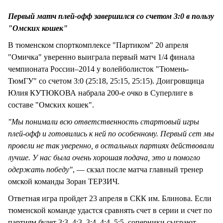
Первый матч плей-офф завершился со счетом 3:0 в пользу
"Омских кошек"
В тюменском спорткомплексе "Партиком" 20 апреля
"Омичка" уверенно выиграла первый матч 1/4 финала
чемпионата России–2014 у волейболисток "Тюмень-
ТюмГУ" со счетом 3:0 (25:18, 25:15, 25:15). Доигровщица
Юлия КУТЮКОВА набрала 200-е очко в Суперлиге в
составе "Омских кошек".
"Мы понимали всю ответственность стартовый игры
плей-офф и готовились к ней по особенному. Первый сет мы
провели не так уверенно, в остальных партиях действовали
лучше. У нас была очень хорошая подача, это и помогло
одержать победу"
, — скзал после матча главный тренер
омской команды Зоран ТЕРЗИЧ.
Ответная игра пройдет 23 апреля в СКК им. Блинова. Если
тюменской команде удастся сравнять счет в серии и счет по
партиям будет 3:3, 4:3, 3:4, 4:4, 5:5, соперники сыграют