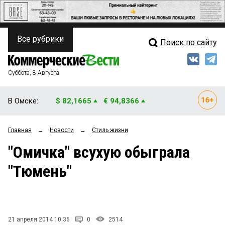
Все рубрики
Поиск по сайту
ПОЛИТИКА
Свежий выпуск
Медиа
ФИНАНСЫ
Суббота, 8 Августа
Кто есть кто
НЕДВИЖИМОСТЬ
В Омске:
$ 82,1665
€ 94,8366
Интервью
БИЗНЕС
Главная
→
Новости
→
Стиль жизни
Мнения
ОБЩЕСТВО
"Омичка" всухую обыграла
Рейтинги
ЗАКОН
"Тюмень"
Блоги
НОВОСТИ КОМПАНИЙ
Архив
ПРОИСШЕСТВИЯ
21 апреля 2014 10:36
0
2514
СТИЛЬ ЖИЗНИ