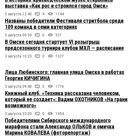
выставка «Как рос и строился город Омск»
5 августа 12:40
4
1144
Названы победители Фестиваля стритбола среди
109 команд в семи категориях
5 августа 09:30
0
921
В Омске сегодня стартует VI розыгрыш
предсезонного турнира клубов МХЛ — расписание
3 августа 10:20
0
1327
Лица Любинского: главная улица Омска в работах
Георгия КИЧИГИНА
3 августа 09:40
5
1776
Книжный клуб. «Техника рассказана человеком,
который ее создает»: Вадим ОХОТНИКОВ «На грани
возможного»
2 августа 23:00
0
1394
Победителями Сибирского международного
марафона стали Александр ОЛЬКОВ и омичка
Марина КОВАЛЕВА (фоторепортаж)