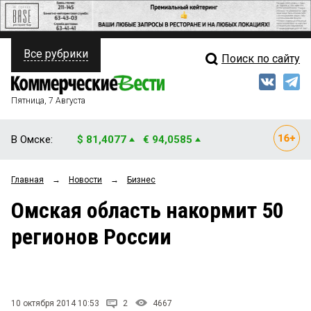
Все рубрики
Поиск по сайту
ПОЛИТИКА
Свежий выпуск
Медиа
ФИНАНСЫ
Пятница, 7 Августа
Кто есть кто
НЕДВИЖИМОСТЬ
В Омске:
$ 81,4077
€ 94,0585
Интервью
БИЗНЕС
Главная
→
Новости
→
Бизнес
Мнения
ОБЩЕСТВО
Омская область накормит 50
Рейтинги
ЗАКОН
регионов России
Блоги
НОВОСТИ КОМПАНИЙ
Архив
ПРОИСШЕСТВИЯ
10 октября 2014 10:53
2
4667