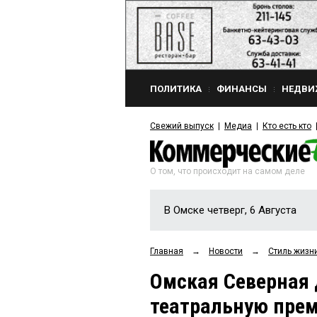
ПОЛИТИКА
ФИНАНСЫ
НЕДВИ
Свежий выпуск
Медиа
Кто есть кто
О том, что происходит на самом деле
В Омске четверг, 6 Августа
Главная
→
Новости
→
Стиль жизн
Омская Северная
театральную пре