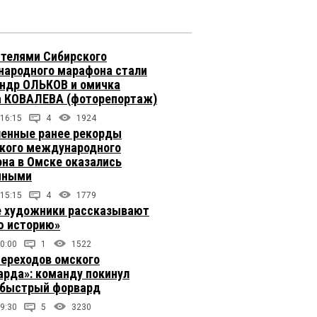
телями Сибирского
ародного марафона стали
ндр ОЛЬКОВ и омичка
 КОВАЛЕВА (фоторепортаж)
 16:15
4
1924
енные ранее рекорды
кого международного
на в Омске оказались
чными
 15:15
4
1779
 художники рассказывают
 историю»
0:00
1
1522
переходов омского
арда»: команду покинул
быстрый форвард
9:30
5
3230