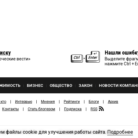
иску
Нашли ошибк
рческие вести»
Выделите фрагм
нажмите Ctrl + E
ЖИМОСТЬ
БИЗНЕС
ОБЩЕСТВО
ЗАКОН
НОВОСТИ КОМПАН
 кто
Интервью
Мнения
Рейтинги
Блоги
Архив
Контакты
Стать блогером
Подписка
RSS
м файлы cookie для улучшения работы сайта.
Подробнее
Политика конфиденциальности
ЗДАТЕЛЬСКИЙ ДОМ «КВ».