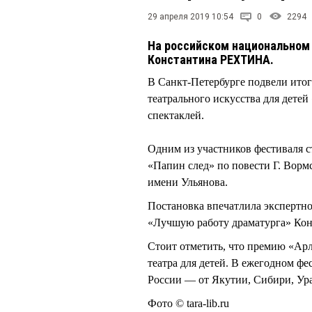
29 апреля 2019 10:54
0
2294
На российском национальном
Константина РЕХТИНА.
В Санкт-Петербурге подвели ито
театрального искусства для детей
спектаклей.
Одним из участников фестиваля 
«Папин след» по повести Г. Ворм
имени Ульянова.
Постановка впечатлила экспертн
«Лучшую работу драматурга» Ко
Стоит отметить, что премию «Ар
театра для детей. В ежегодном фе
России — от Якутии, Сибири, Ура
Фото © tara-lib.ru