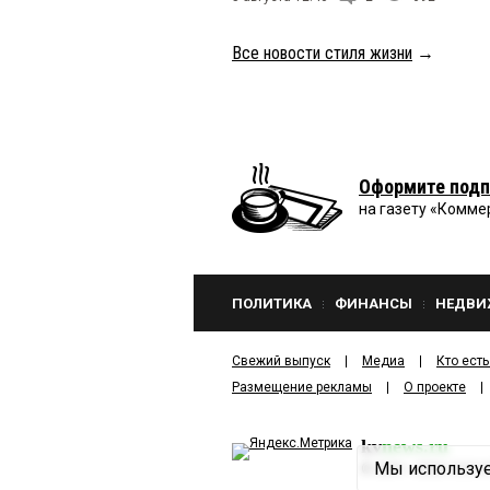
Все новости стиля жизни
→
Оформите подп
на газету «Комме
ПОЛИТИКА
ФИНАНСЫ
НЕДВИ
Свежий выпуск
Медиа
Кто есть
Размещение рекламы
О проекте
kv
news.ru
Мы используе
©
2001—2026
ООО И