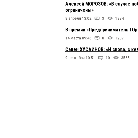
Алексей МОРОЗОВ: «В случае поб
ограничены»
8 апреля 13:02
3
1884
В премии «Предприниматель ГО
14 марта 09:45
0
1287
Сакен ХУСАИНОВ: «И снова, с ке
9 сентября 10:51
10
3565