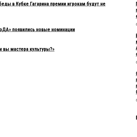
еды в Кубке Гагарина премии игрокам будут не
роДА» появились новые номинации
м вы мастера культуры?»