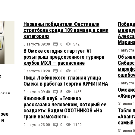
Названы победители Фестиваля
Победи
стритбола среди 109 команд в семи
междун
категориях
Алекса
Марина
5 августа 09:30
0
542
В Омске сегодня стартует VI
1 августа
розыгрыш предсезонного турнира
Объявл
клубов МХЛ — расписание
Сибирс
марафо
3 августа 10:20
0
1008
ошибо
с
Лица Любинского: главная улица
Омска в работах Георгия КИЧИГИНА
1 августа
Омские
3 августа 09:40
5
1465
боты в
«Живую
Книжный клуб. «Техника
рассказана человеком, который ее
31 июля 1
создает»: Вадим ОХОТНИКОВ «На
Табло 
узее
грани возможного»
«Аванг
 и
самый 
2 августа 23:00
0
1120
31 июля 0