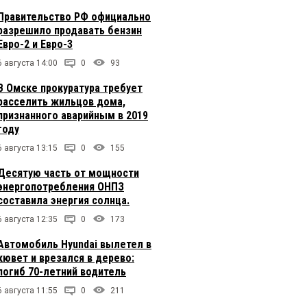
Правительство РФ официально
разрешило продавать бензин
Евро-2 и Евро-3
6 августа 14:00
0
93
В Омске прокуратура требует
расселить жильцов дома,
признанного аварийным в 2019
году
6 августа 13:15
0
155
Десятую часть от мощности
энергопотребления ОНПЗ
составила энергия солнца.
6 августа 12:35
0
173
Автомобиль Hyundai вылетел в
кювет и врезался в дерево:
погиб 70-летний водитель
6 августа 11:55
0
211