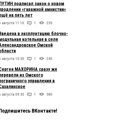
ПУТИН подписал закон о новом
продлении «гаражной амнистии»
ещё на пять лет
6 августа 11:10
1
235
Введена в эксплуатацию блочно-
модульная котельная в селе
Александровское Омской
области
6 августа 10:30
1
245
Сергея МАХОРИНА сразу же
перевели из Омского
пограничного управления в
Сахалинское
6 августа 09:30
1
380
Подпишитесь ВКонтакте!