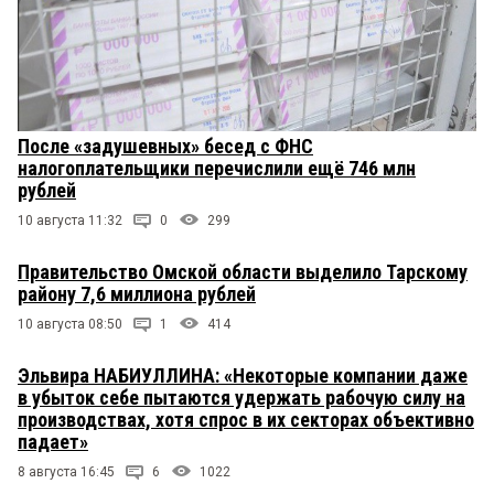
После «задушевных» бесед с ФНС
налогоплательщики перечислили ещё 746 млн
рублей
10 августа 11:32
0
299
Правительство Омской области выделило Тарскому
району 7,6 миллиона рублей
10 августа 08:50
1
414
Эльвира НАБИУЛЛИНА: «Некоторые компании даже
в убыток себе пытаются удержать рабочую силу на
производствах, хотя спрос в их секторах объективно
падает»
8 августа 16:45
6
1022