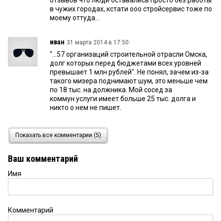
отзывов что люди оставались просто без работы
в чужих городах, кстати ооо стройсервис тоже по
моему оттуда...
иван
31 марта 2014 в 17:50:
"...57 организаций строительной отрасли Омска,
долг которых перед бюджетами всех уровней
превышает 1 млн рублей". Не понял, зачем из-за
такого мизера поднимают шум, это меньше чем
по 18 тыс. на должника. Мой сосед за
коммун.услуги имеет больше 25 тыс. долга и
никто о нем не пишет.
Анатолий Сибирский
31 марта 2014 в 17:35:
Показать все комментарии (5)
Роман,а почему вы не пишите какая компания?
Не бойтесь. Ещё кто-то пострадал как и Вы. Тоже
Ваш комментарий
напишут.
Имя
Роман
31 марта 2014 в 15:01:
Еще надо сделать список строительных
компаний где рабочие денег не получают, всяких
Комментарий
вахтовых командировок там... например вахта в