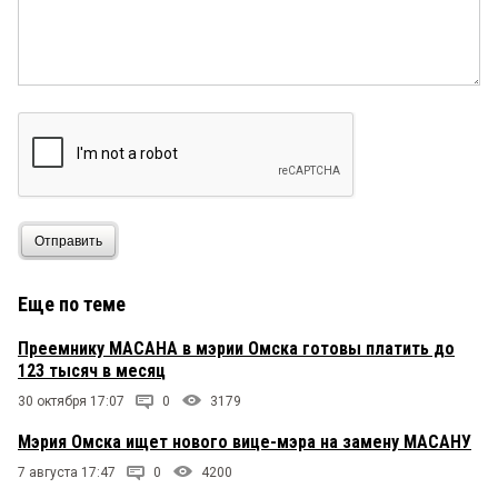
новосибирск: «первый проезд платный — 3000
рублей... », поезд Омск — Новосибирск — около
1000 рублей плацкарт...... простофили бля...
Отправить
Еще по теме
Преемнику МАСАНА в мэрии Омска готовы платить до
123 тысяч в месяц
30 октября 17:07
0
3179
Мэрия Омска ищет нового вице-мэра на замену МАСАНУ
7 августа 17:47
0
4200