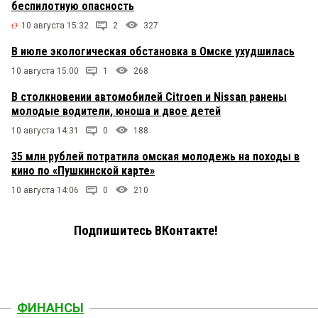
беспилотную опасность
10 августа 15:32
2
327
В июле экологическая обстановка в Омске ухудшилась
10 августа 15:00
1
268
В столкновении автомобилей Citroen и Nissan ранены
молодые водители, юноша и двое детей
10 августа 14:31
0
188
35 млн рублей потратила омская молодежь на походы в
кино по «Пушкинской карте»
10 августа 14:06
0
210
Подпишитесь ВКонтакте!
ФИНАНСЫ