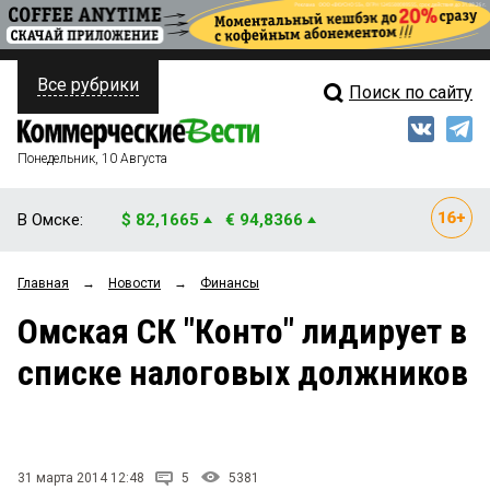
Все рубрики
Поиск по сайту
ПОЛИТИКА
Свежий выпуск
Медиа
ФИНАНСЫ
Понедельник, 10 Августа
Кто есть кто
НЕДВИЖИМОСТЬ
В Омске:
$ 82,1665
€ 94,8366
Интервью
БИЗНЕС
Главная
→
Новости
→
Финансы
Мнения
ОБЩЕСТВО
Омская СК "Конто" лидирует в
Рейтинги
ЗАКОН
списке налоговых должников
Блоги
НОВОСТИ КОМПАНИЙ
Архив
ПРОИСШЕСТВИЯ
31 марта 2014 12:48
5
5381