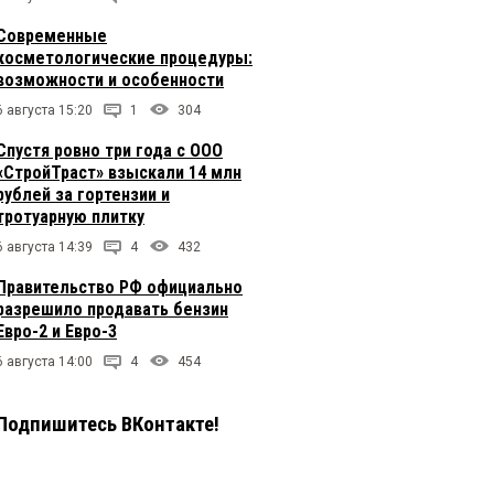
Современные
косметологические процедуры:
возможности и особенности
6 августа 15:20
1
304
Спустя ровно три года с ООО
«СтройТраст» взыскали 14 млн
рублей за гортензии и
тротуарную плитку
6 августа 14:39
4
432
Правительство РФ официально
разрешило продавать бензин
Евро-2 и Евро-3
6 августа 14:00
4
454
Подпишитесь ВКонтакте!