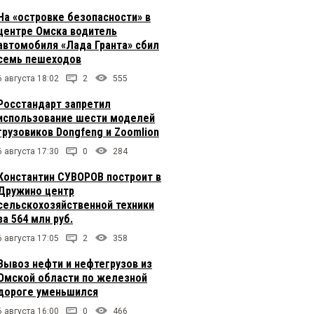
На «островке безопасности» в
центре Омска водитель
автомобиля «Лада Гранта» сбил
семь пешеходов
6 августа 18:02
2
555
Росстандарт запретил
использование шести моделей
грузовиков Dongfeng и Zoomlion
6 августа 17:30
0
284
Константин СУВОРОВ построит в
Дружино центр
сельскохозяйственной техники
за 564 млн руб.
6 августа 17:05
2
358
Вывоз нефти и нефтегрузов из
Омской области по железной
дороге уменьшился
6 августа 16:00
0
466