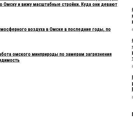
о Омску и вижу масштабные стройки. Куда они девают
тмосферного воздуха в Омске в последние годы, по
работа омского минприроды по замерам загрязнения
видимость