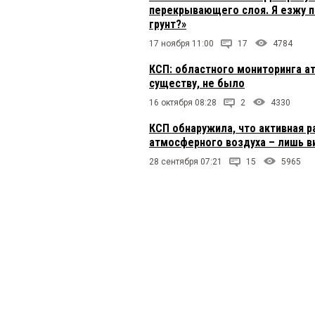
перекрывающего слоя. Я езжу п
грунт?»
17 ноября 11:00
17
4784
КСП: областного мониторинга а
существу, не было
16 октября 08:28
2
4330
КСП обнаружила, что активная 
атмосферного воздуха – лишь 
28 сентября 07:21
15
5965