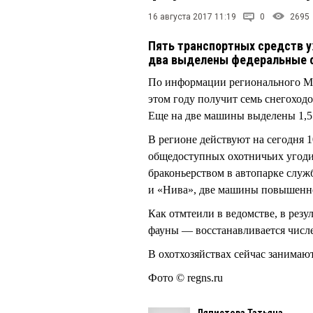
16 августа 2017 11:19
0
2695
Пять транспортных средств у
два выделены федеральные 
По информации регионального Ми
этом году получит семь снегоходо
Еще на две машины выделены 1,5 
В регионе действуют на сегодня 1
общедоступных охотничьих угоди
браконьерством в автопарке служ
и «Нива», две машины повышенн
Как отмтеили в ведомстве, в рез
фауны — восстанавливается числе
В охотхозяйствах сейчас занимаю
Фото © regns.ru