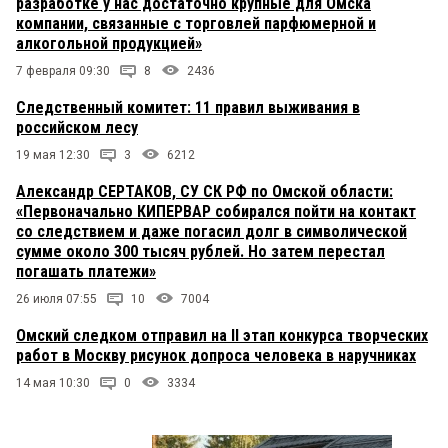
разработке у нас достаточно крупные для Омска
компании, связанные с торговлей парфюмерной и
алкогольной продукцией»
7 февраля 09:30
8
2436
Следственный комитет: 11 правил выживания в
российском лесу
19 мая 12:30
3
6212
Александр СЕРТАКОВ, СУ СК РФ по Омской области:
«Первоначально КИПЕРВАР собирался пойти на контакт
со следствием и даже погасил долг в символической
сумме около 300 тысяч рублей. Но затем перестал
погашать платежи»
26 июля 07:55
10
7004
Омский следком отправил на II этап конкурса творческих
работ в Москву рисунок допроса человека в наручниках
14 мая 10:30
0
3334