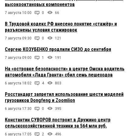
высокооктановых компонентов
7 августа 10:00
0
66
В Трудовой кодекс РФ внесено понятие «стажёр» и
разъяснены условия стажировок
7 августа 09:30
0
121
Сергею КОЗУБЕНКО продлили СИЗО до сентября
7 августа 09:00
1
191
На «островке безопасности» в центре Омска водитель
автомобиля «Лада Гранта» сбил семь пешеходов
6 августа 18:02
4
803
Росстандарт запретил использование шести моделей
грузовиков Dongfeng и Zoomlion
6 августа 17:30
0
395
Константин СУВОРОВ построит в Дружино центр
сельскохозяйственной техники за 564 млн руб.
6 августа 17:05
2
496