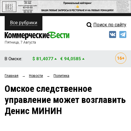
Все рубрики
Поиск по сайту
ПОЛИТИКА
Свежий выпуск
Медиа
ФИНАНСЫ
Пятница, 7 Августа
Кто есть кто
НЕДВИЖИМОСТЬ
В Омске:
$ 81,4077
€ 94,0585
Интервью
БИЗНЕС
Главная
→
Новости
→
Политика
Мнения
ОБЩЕСТВО
Омское следственное
Рейтинги
ЗАКОН
управление может возглавить
Блоги
НОВОСТИ КОМПАНИЙ
Денис МИНИН
Архив
ПРОИСШЕСТВИЯ