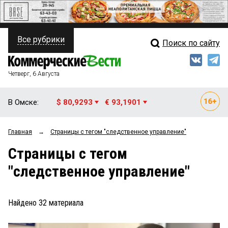
Все рубрики
Поиск по сайту
ПОЛИТИКА
Свежий выпуск
Медиа
ФИНАНСЫ
Четверг, 6 Августа
Кто есть кто
НЕДВИЖИМОСТЬ
В Омске:
$ 80,9293
€ 93,1901
Интервью
БИЗНЕС
Главная
→
Страницы c тегом "следственное управление"
Мнения
ОБЩЕСТВО
Страницы c тегом
Рейтинги
ЗАКОН
"следственное управление"
Блоги
НОВОСТИ КОМПАНИЙ
Архив
Найдено
32
материала
ПРОИСШЕСТВИЯ
СТИЛЬ ЖИЗНИ