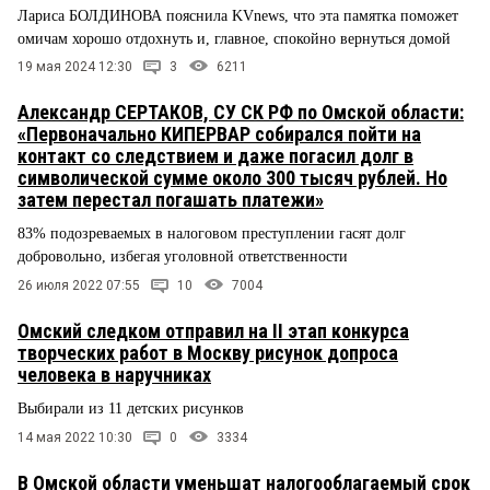
Лариса БОЛДИНОВА пояснила KVnews, что эта памятка поможет
омичам хорошо отдохнуть и, главное, спокойно вернуться домой
19 мая 2024 12:30
3
6211
Александр СЕРТАКОВ, СУ СК РФ по Омской области:
«Первоначально КИПЕРВАР собирался пойти на
контакт со следствием и даже погасил долг в
символической сумме около 300 тысяч рублей. Но
затем перестал погашать платежи»
83% подозреваемых в налоговом преступлении гасят долг
добровольно, избегая уголовной ответственности
26 июля 2022 07:55
10
7004
Омский следком отправил на II этап конкурса
творческих работ в Москву рисунок допроса
человека в наручниках
Выбирали из 11 детских рисунков
14 мая 2022 10:30
0
3334
В Омской области уменьшат налогооблагаемый срок