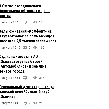
В Омске свердловского
бизнесмена обвинили в даче
взятки
7 августа 16:30
0
123
Залы ожидания «Комфорт» на
двух вокзалах за семь месяцев
посетили 2,5 тысячи пассажиров
7 августа 15:45
0
166
Суд конфисковал у АО
«Омскавтотранс» бассейн
«Автомобилист» и землю в
центре города
7 августа 15:01
0
314
Генеральный директор покинул
женский волейбольный клуб
«Омичка»
7 августа 14:00
2
269