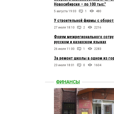
Новосибирске – по 100 тыс."
5 августа 19:03
1
480
У строительной фирмы с оборот
27 июля 18:10
2
2216
Форум межрегионального сотруд
русском и казахском языках
26 июля 11:00
1
2283
За ремонт школы в одном из го
23 июля 18:01
0
1604
ФИНАНСЫ