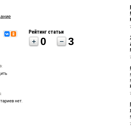
вание
Рейтинг статьи
0
3
9:
дить
6:
ариев нет.