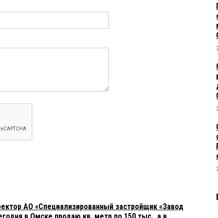
ректор АО «Специализированный застройщик «Завод
годня в Омске продаю кв. метр по 150 тыс., а в