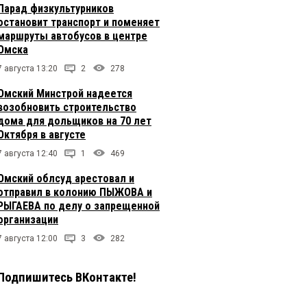
Парад физкультурников
остановит транспорт и поменяет
маршруты автобусов в центре
Омска
7 августа 13:20
2
278
Омский Минстрой надеется
возобновить строительство
дома для дольщиков на 70 лет
Октября в августе
7 августа 12:40
1
469
Омский облсуд арестовал и
отправил в колонию ПЫЖОВА и
РЫГАЕВА по делу о запрещенной
организации
7 августа 12:00
3
282
Подпишитесь ВКонтакте!