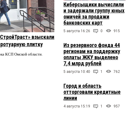
Киберсыщики вычислили
и задержали группу юных
омичей за продажи
банковских карт
5 августа 16:26
0
915
 «СтройТраст» взыскали
 тротуарную плитку
Из резервного фонда 44
регионам на поддержку
ерка КСП Омской области.
оплаты ЖКУ выделено
7,4 млрд рублей
5 августа 10:40
1
762
Город и область
отторговали кредитные
линии
4 августа 15:19
1
957