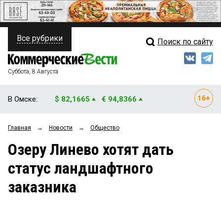
Все рубрики
Поиск по сайту
ПОЛИТИКА
Свежий выпуск
Медиа
ФИНАНСЫ
Суббота, 8 Августа
Кто есть кто
НЕДВИЖИМОСТЬ
В Омске:
$ 82,1665
€ 94,8366
Интервью
БИЗНЕС
Главная
→
Новости
→
Общество
Мнения
ОБЩЕСТВО
Озеру Линево хотят дать
Рейтинги
ЗАКОН
статус ландшафтного
Блоги
НОВОСТИ КОМПАНИЙ
заказника
Архив
ПРОИСШЕСТВИЯ