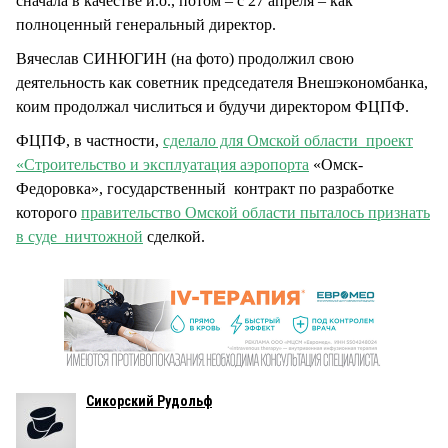
сначала в качестве и.о., потом – с 27 апреля – как
полноценный генеральный директор.
Вячеслав СИНЮГИН (на фото) продолжил свою
деятельность как советник председателя Внешэкономбанка,
коим продолжал числиться и будучи директором ФЦПФ.
ФЦПФ, в частности,
сделало для Омской области проект
«Строительство и эксплуатация аэропорта
«Омск-
Федоровка», государственный контракт по разработке
которого
правительство Омской области пыталось признать
в суде ничтожной
сделкой.
Сикорский Рудольф