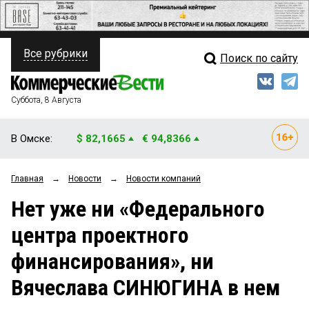
Все рубрики
Поиск по сайту
ПОЛИТИКА
Свежий выпуск
Медиа
ФИНАНСЫ
Суббота, 8 Августа
Кто есть кто
НЕДВИЖИМОСТЬ
В Омске:
$ 82,1665
€ 94,8366
Интервью
БИЗНЕС
Главная
→
Новости
→
Новости компаний
Мнения
ОБЩЕСТВО
Нет уже ни «Федерального
Рейтинги
ЗАКОН
центра проектного
Блоги
НОВОСТИ КОМПАНИЙ
финансирования», ни
Архив
ПРОИСШЕСТВИЯ
Вячеслава СИНЮГИНА в нем