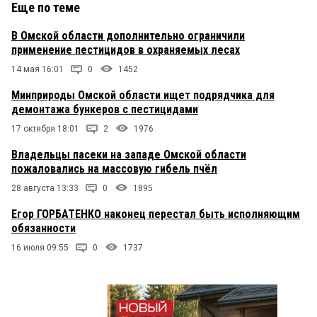
Еще по теме
В Омской области дополнительно ограничили
применение пестицидов в охраняемых лесах
14 мая 16:01
0
1452
Минприроды Омской области ищет подрядчика для
демонтажа бункеров с пестицидами
17 октября 18:01
2
1976
Владельцы пасеки на западе Омской области
пожаловались на массовую гибель пчёл
28 августа 13:33
0
1895
Егор ГОРБАТЕНКО наконец перестал быть исполняющим
обязанности
16 июля 09:55
0
1737