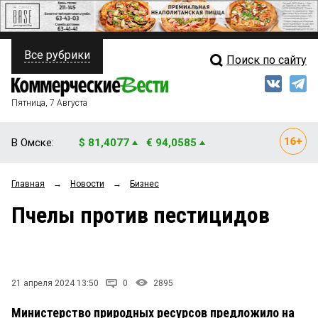
Все рубрики
Поиск по сайту
ПОЛИТИКА
Свежий выпуск
Медиа
ФИНАНСЫ
Пятница, 7 Августа
Кто есть кто
НЕДВИЖИМОСТЬ
В Омске:
$ 81,4077
€ 94,0585
Интервью
БИЗНЕС
Главная
→
Новости
→
Бизнес
Мнения
ОБЩЕСТВО
Пчелы против пестицидов
Рейтинги
ЗАКОН
Блоги
НОВОСТИ КОМПАНИЙ
Архив
21 апреля 2024 13:50
0
2895
ПРОИСШЕСТВИЯ
Министерство природных ресурсов предложило на