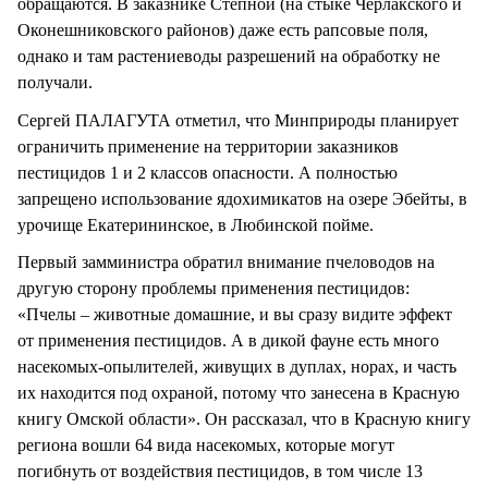
обращаются. В заказнике Степной (на стыке Черлакского и
Оконешниковского районов) даже есть рапсовые поля,
однако и там растениеводы разрешений на обработку не
получали.
Сергей ПАЛАГУТА отметил, что Минприроды планирует
ограничить применение на территории заказников
пестицидов 1 и 2 классов опасности. А полностью
запрещено использование ядохимикатов на озере Эбейты, в
урочище Екатерининское, в Любинской пойме.
Первый замминистра обратил внимание пчеловодов на
другую сторону проблемы применения пестицидов:
«Пчелы – животные домашние, и вы сразу видите эффект
от применения пестицидов. А в дикой фауне есть много
насекомых-опылителей, живущих в дуплах, норах, и часть
их находится под охраной, потому что занесена в Красную
книгу Омской области». Он рассказал, что в Красную книгу
региона вошли 64 вида насекомых, которые могут
погибнуть от воздействия пестицидов, в том числе 13