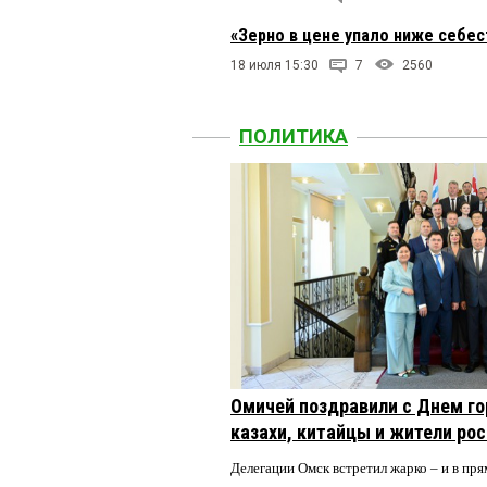
«Зерно в цене упало ниже себе
18 июля 15:30
7
2560
ПОЛИТИКА
Омичей поздравили с Днем го
казахи, китайцы и жители ро
Делегации Омск встретил жарко – и в пря