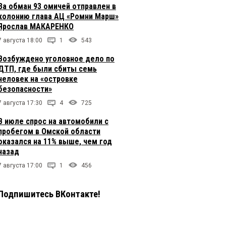
За обман 93 омичей отправлен в
колонию глава АЦ «Ромни Марш»
Ярослав МАКАРЕНКО
7 августа 18:00
1
543
Возбуждено уголовное дело по
ДТП, где были сбиты семь
человек на «островке
безопасности»
7 августа 17:30
4
725
В июле спрос на автомобили с
пробегом в Омской области
оказался на 11% выше, чем год
назад
7 августа 17:00
1
456
Подпишитесь ВКонтакте!