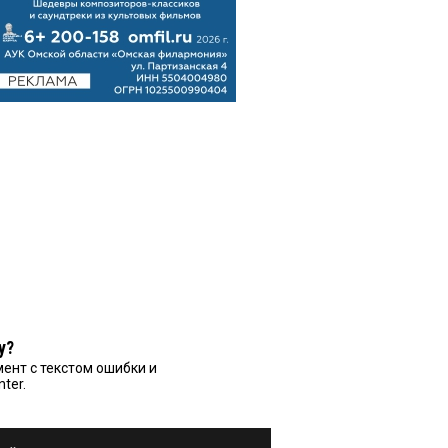
у?
ент с текстом ошибки и
nter.