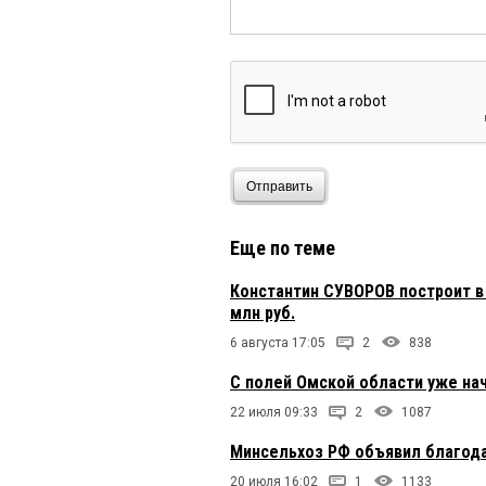
55
6 мая 2025 в 15:42:
Виталька задачи какие
понимают,что как толь
режим ачс и т д, кото
банкротами.
Отправить
энтузиаст
6 мая 2025 в 
задачи поставленны -
Еще по теме
Константин СУВОРОВ построит в
млн руб.
6 августа 17:05
2
838
С полей Омской области уже на
22 июля 09:33
2
1087
Минсельхоз РФ объявил благода
20 июля 16:02
1
1133