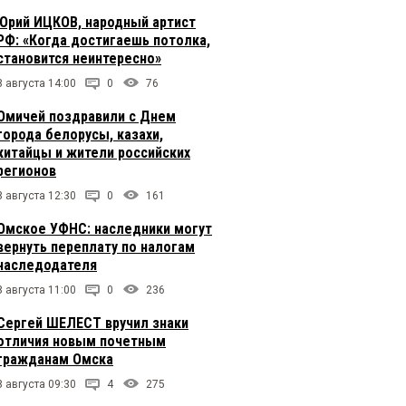
Юрий ИЦКОВ, народный артист
РФ: «Когда достигаешь потолка,
становится неинтересно»
8 августа 14:00
0
76
Омичей поздравили с Днем
города белорусы, казахи,
китайцы и жители российских
регионов
8 августа 12:30
0
161
Омское УФНС: наследники могут
вернуть переплату по налогам
наследодателя
8 августа 11:00
0
236
Сергей ШЕЛЕСТ вручил знаки
отличия новым почетным
гражданам Омска
8 августа 09:30
4
275