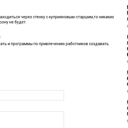
находиться через стенку с куприяновым-старшим,то никаких
ону не будет.
:
ать и программы по привлечению работников создавать
надо поднимать!
:49:
ть, просто нет людей
ачу, результат 0