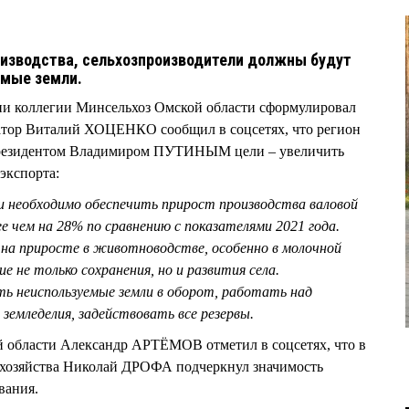
оизводства, сельхозпроизводители должны будут
емые земли.
нии коллегии Минсельхоз Омской области сформулировал
натор Виталий ХОЦЕНКО сообщил в соцсетях, что регион
 президентом Владимиром ПУТИНЫМ цели – увеличить
 экспорта:
чи необходимо обеспечить прирост производства валовой
ее чем на 28% по сравнению с показателями 2021 года.
на приросте в животноводстве, особенно в молочной
е не только сохранения, но и развития села.
ь неиспользуемые земли в оборот, работать над
емледелия, задействовать все резервы.
й области Александр АРТЁМОВ отметил в соцсетях, что в
о хозяйства Николай ДРОФА подчеркнул значимость
ования.