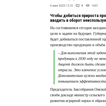
6 мая 2025 12:31
8
1601
Чтобы добиться прироста пр
вводить в оборот неиспользу
На состоявшемся сегодня заседа
цели и задачи на будущее. Губер
будет добиваться поставленной
производство продукции и объём
– Для выполнения этой зада
продукции к 2030 году не мен
Акцент должен быть сделан 
отрасли. Это ключевое услови
Дополнительно нужно вводит
повышением эффективности з
Председатель Заксобрания Омско
своём докладе министр сельског
развития аграрной науки и образ