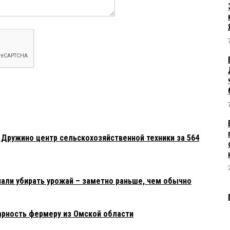
-то кому-то поставил. Смешно читать этот абсурд. Все
ко где-то появляется большое поголовье, тут же появляется
рый ставят те кто ставит задачи. И фермера становятся
14:43:
засучиваем рукава..
 Дружино центр сельскохозяйственной техники за 564
чали убирать урожай – заметно раньше, чем обычно
рность фермеру из Омской области