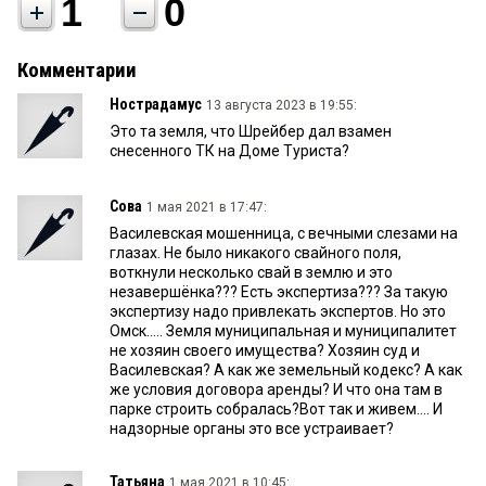
1
0
Комментарии
Нострадамус
13 августа 2023 в 19:55:
Это та земля, что Шрейбер дал взамен
снесенного ТК на Доме Туриста?
Сова
1 мая 2021 в 17:47:
Василевская мошенница, с вечными слезами на
глазах. Не было никакого свайного поля,
воткнули несколько свай в землю и это
незавершёнка??? Есть экспертиза??? За такую
экспертизу надо привлекать экспертов. Но это
Омск..... Земля муниципальная и муниципалитет
не хозяин своего имущества? Хозяин суд и
Василевская? А как же земельный кодекс? А как
же условия договора аренды? И что она там в
парке строить собралась?Вот так и живем.... И
надзорные органы это все устраивает?
Татьяна
1 мая 2021 в 10:45: