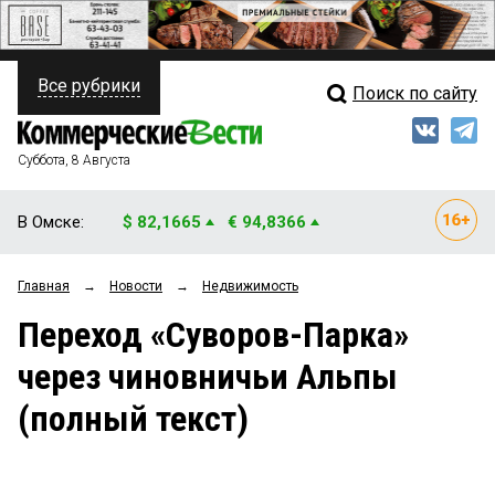
Все рубрики
Поиск по сайту
ПОЛИТИКА
Свежий выпуск
Медиа
ФИНАНСЫ
Суббота, 8 Августа
Кто есть кто
НЕДВИЖИМОСТЬ
В Омске:
$ 82,1665
€ 94,8366
Интервью
БИЗНЕС
Главная
→
Новости
→
Недвижимость
Мнения
ОБЩЕСТВО
Переход «Суворов-Парка»
Рейтинги
ЗАКОН
через чиновничьи Альпы
Блоги
НОВОСТИ КОМПАНИЙ
(полный текст)
Архив
ПРОИСШЕСТВИЯ