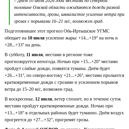
– Днём 10 июля 2026 года местами по северной
половине Омской области ожидаются дожди разной
интенсивности, грозы, шквалистое усиление ветра при
грозах с порывами 16–21 м/с, возможен град.
Подготовившее этот прогноз Обь-Иртышское УГМС
обещает на
10 июля
усиление жары: +14...+19° на ночь и
+28...+33° на день.
В субботу,
11 июля
, местами в регионе тоже
прогнозируется непогода. Ночью при +15...+20° местами
пройдут слабые дожди, появятся туманы. Днём будет
+26...+31°, по северо-востоку +21...+26°, местами прольются
кратковременные дожди с грозами и усилением порывов
ветра до 15–20 м/с, возможен град.
В воскресенье,
12 июля
, ветер стихнет, но в течение суток
местами пройдут кратковременные дожди. Ночью при
+13...+18° в отдельных районах будет туманно. Днём воздух
прогреется до +27...+32°, прогремят грозы.