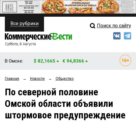
Все рубрики
Поиск по сайту
ПОЛИТИКА
Свежий выпуск
Медиа
ФИНАНСЫ
Суббота, 8 Августа
Кто есть кто
НЕДВИЖИМОСТЬ
В Омске:
$ 82,1665
€ 94,8366
Интервью
БИЗНЕС
Главная
→
Новости
→
Общество
Мнения
ОБЩЕСТВО
По северной половине
Рейтинги
ЗАКОН
Омской области объявили
Блоги
НОВОСТИ КОМПАНИЙ
штормовое предупреждение
Архив
ПРОИСШЕСТВИЯ