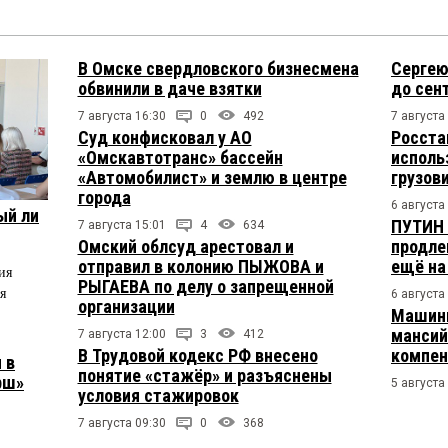
В Омске свердловского бизнесмена
Сергею
обвинили в даче взятки
до сен
7 августа 16:30
0
492
7 августа
Суд конфисковал у АО
Росста
«Омскавтотранс» бассейн
исполь
«Автомобилист» и землю в центре
грузов
города
6 августа
ый ли
ПУТИН 
7 августа 15:01
4
634
Омский облсуд арестовал и
продле
отправил в колонию ПЫЖОВА и
ещё на
ия
РЫГАЕВА по делу о запрещенной
я
6 августа
организации
Машини
мансий
7 августа 12:00
3
412
В Трудовой кодекс РФ внесено
компен
 в
понятие «стажёр» и разъяснены
рш»
5 августа
условия стажировок
7 августа 09:30
0
368