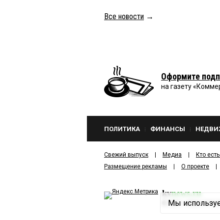
Все новости
→
Оформите подп
на газету «Комме
ПОЛИТИКА
ФИНАНСЫ
НЕДВИ
Свежий выпуск
Медиа
Кто есть
Размещение рекламы
О проекте
kv
news.ru
Мы используе
©
2001—2026
ООО И