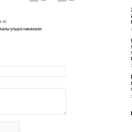
8:40:
акалы упыря наказали.