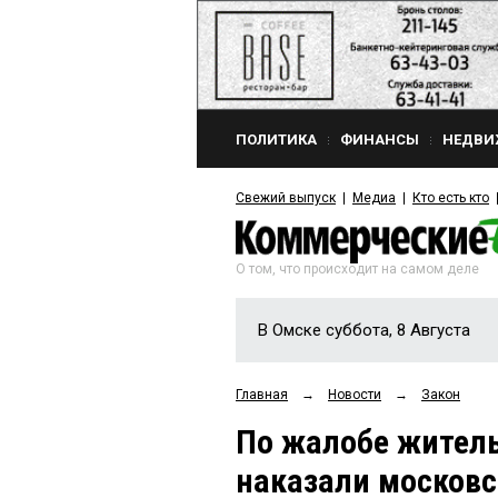
ПОЛИТИКА
ФИНАНСЫ
НЕДВИ
Свежий выпуск
Медиа
Кто есть кто
О том, что происходит на самом деле
В Омске суббота, 8 Августа
Главная
→
Новости
→
Закон
По жалобе жител
наказали москов