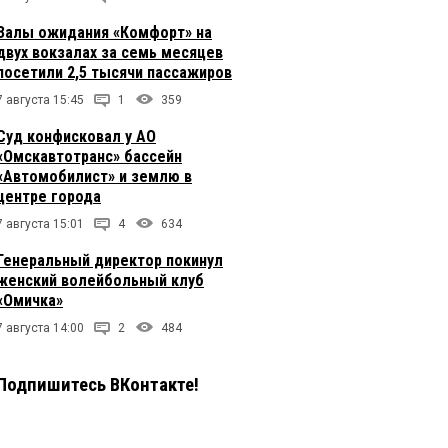
Залы ожидания «Комфорт» на
двух вокзалах за семь месяцев
посетили 2,5 тысячи пассажиров
7 августа 15:45
1
359
Суд конфисковал у АО
«Омскавтотранс» бассейн
«Автомобилист» и землю в
центре города
7 августа 15:01
4
634
Генеральный директор покинул
женский волейбольный клуб
«Омичка»
7 августа 14:00
2
484
Подпишитесь ВКонтакте!