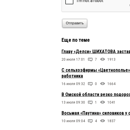
Отправить
Еще по теме
Главу «Делси» ШИХАТОВА застав
20 июля 17:01
7
1913
C сельхозфирмы «Цветнополье» 
работника
16 июля 09:32
0
1664
В Омской области резко подоро
13 июля 09:30
1
1041
Восьмая «Паутина» силовиков у
10 июля 09:04
4
1837