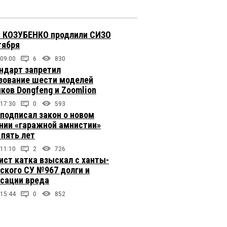
 КОЗУБЕНКО продлили СИЗО
тября
 09:00
6
830
ндарт запретил
зование шести моделей
иков Dongfeng и Zoomlion
 17:30
0
593
подписал закон о новом
нии «гаражной амнистии»
 пять лет
 11:10
2
726
ст катка взыскал с ханты-
ского СУ №967 долги и
сации вреда
 15:44
0
852