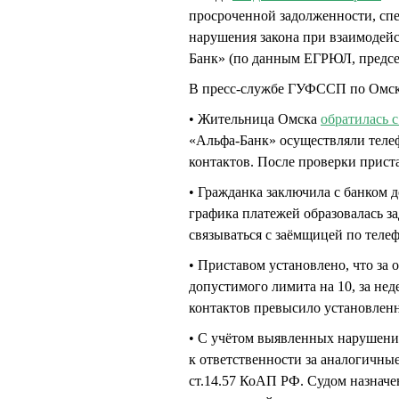
просроченной задолженности, сп
нарушения закона при взаимодей
Банк» (по данным ЕГРЮЛ, предс
В пресс-службе ГУФССП по Омско
• Жительница Омска
обратилась 
«Альфа-Банк» осуществляли теле
контактов. После проверки прис
• Гражданка заключила с банком 
графика платежей образовалась за
связываться с заёмщицей по теле
• Приставом установлено, что за
допустимого лимита на 10, за нед
контактов превысило установленн
• С учётом выявленных нарушени
к ответственности за аналогичны
ст.14.57 КоАП РФ. Судом назначе