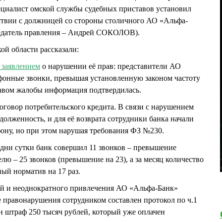
ециалист омской службы судебных приставов установил
ствии с должницей со стороны столичного АО «Альфа-
едатель правления – Андрей СОКОЛОВ).
й области рассказали:
с заявлением
о нарушении её прав: представители АО
фонные звонки, превышая установленную законом частоту
тавом жалобы информация подтвердилась.
договор потребительского кредита. В связи с нарушением
долженность, и для её возврата сотрудники банка начали
фону, но при этом нарушая требования ФЗ №230.
 одни сутки банк совершил 11 звонков – превышение
елю – 25 звонков (превышение на 23), а за месяц количество
ый норматив на 17 раз.
й и неоднократного привлечения АО «Альфа-Банк»
е правонарушения сотрудником составлен протокол по ч.1
н штраф 250 тысяч рублей, который уже оплачен