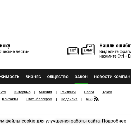
иску
Нашли ошибк
рческие вести»
Выделите фрагм
нажмите Ctrl + E
ЖИМОСТЬ
БИЗНЕС
ОБЩЕСТВО
ЗАКОН
НОВОСТИ КОМПАН
 кто
Интервью
Мнения
Рейтинги
Блоги
Архив
Контакты
Стать блогером
Подписка
RSS
м файлы cookie для улучшения работы сайта.
Подробнее
Политика конфиденциальности
ЗДАТЕЛЬСКИЙ ДОМ «КВ».