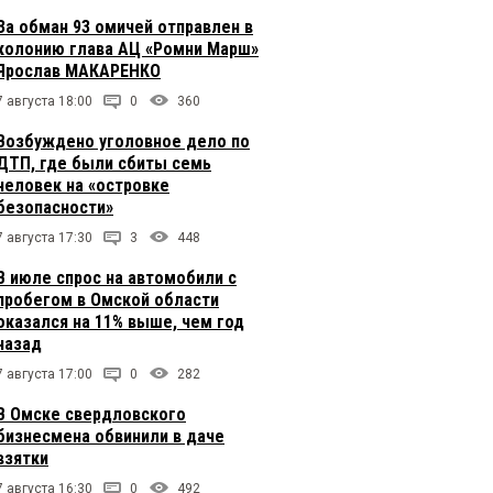
За обман 93 омичей отправлен в
колонию глава АЦ «Ромни Марш»
Ярослав МАКАРЕНКО
7 августа 18:00
0
360
Возбуждено уголовное дело по
ДТП, где были сбиты семь
человек на «островке
безопасности»
7 августа 17:30
3
448
В июле спрос на автомобили с
пробегом в Омской области
оказался на 11% выше, чем год
назад
7 августа 17:00
0
282
В Омске свердловского
бизнесмена обвинили в даче
взятки
7 августа 16:30
0
492