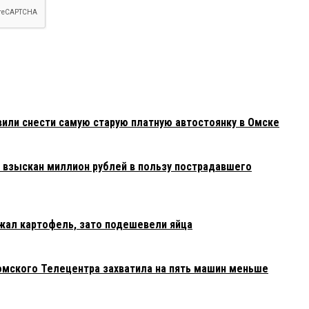
или снести самую старую платную автостоянку в Омске
взыскан миллион рублей в пользу пострадавшего
жал картофель, зато подешевели яйца
 омского Телецентра захватила на пять машин меньше