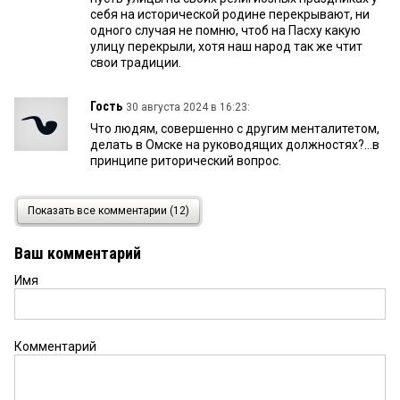
себя на исторической родине перекрывают, ни
одного случая не помню, чтоб на Пасху какую
улицу перекрыли, хотя наш народ так же чтит
свои традиции.
Гость
30 августа 2024 в 16:23:
Что людям, совершенно с другим менталитетом,
делать в Омске на руководящих должностях?...в
принципе риторический вопрос.
Игорь
29 августа 2024 в 20:58:
Показать все комментарии (12)
Юрий о каких культурных ценностях глаголишь.
Они исторически хамоваты и не только. Вопрос,
Ваш комментарий
чего ножкой шаркаешь. Желаешь. Желай. Из за
таких вот как Вы эти персонажи везде
Имя
Юрий
29 августа 2024 в 18:46:
Татоян Араик Гамлетович, желаю вам
Комментарий
плодотворной работы на благо РФ и укрепления
дружбы и сотрудничества с Арменией.
Рассматривать нынешнее руководство Армении