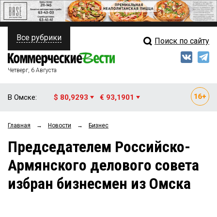
Все рубрики
Поиск по сайту
ПОЛИТИКА
Свежий выпуск
Медиа
ФИНАНСЫ
Четверг, 6 Августа
Кто есть кто
НЕДВИЖИМОСТЬ
В Омске:
$ 80,9293
€ 93,1901
Интервью
БИЗНЕС
Главная
→
Новости
→
Бизнес
Мнения
ОБЩЕСТВО
Председателем Российско-
Рейтинги
ЗАКОН
Армянского делового совета
Блоги
НОВОСТИ КОМПАНИЙ
избран бизнесмен из Омска
Архив
ПРОИСШЕСТВИЯ