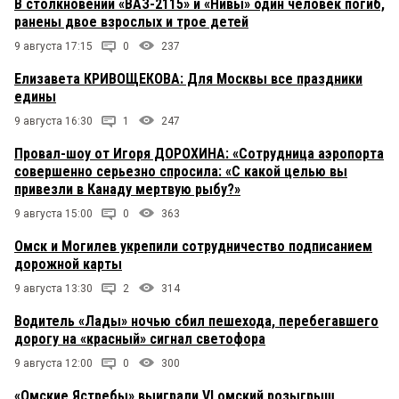
В столкновении «ВАЗ-2115» и «Нивы» один человек погиб,
ранены двое взрослых и трое детей
9 августа 17:15
0
237
Елизавета КРИВОЩЕКОВА: Для Москвы все праздники
едины
9 августа 16:30
1
247
Провал-шоу от Игоря ДОРОХИНА: «Сотрудница аэропорта
совершенно серьезно спросила: «С какой целью вы
привезли в Канаду мертвую рыбу?»
9 августа 15:00
0
363
Омск и Могилев укрепили сотрудничество подписанием
дорожной карты
9 августа 13:30
2
314
Водитель «Лады» ночью сбил пешехода, перебегавшего
дорогу на «красный» сигнал светофора
9 августа 12:00
0
300
«Омские Ястребы» выиграли VI омский розыгрыш