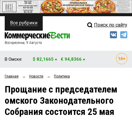
Все рубрики
Поиск по сайту
ПОЛИТИКА
Свежий выпуск
Медиа
ФИНАНСЫ
Воскресенье, 9 Августа
Кто есть кто
НЕДВИЖИМОСТЬ
В Омске:
$ 82,1665
€ 94,8366
Интервью
БИЗНЕС
Главная
→
Новости
→
Политика
Мнения
ОБЩЕСТВО
Прощание с председателем
Рейтинги
ЗАКОН
омского Законодательного
Блоги
НОВОСТИ КОМПАНИЙ
Собрания состоится 25 мая
Архив
ПРОИСШЕСТВИЯ