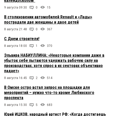
калейдоскопом"
9 августа 09:30
0
15
В столкновении автомобилей Renault и «Лады»
пострадали две женщины и двое детей
8 августа 21:48
0
367
С Днем строителя!
8 августа 18:00
1
370
Эльвира НАБИУЛЛИНА: «Некоторые компании даже в
убыток себе пытаются удержать рабочую силу на
производствах, хотя спрос в их секторах объективно
падает»
8 августа 16:45
2
514
В Омске остро встал запрос на площадки для
мероприятий – нужно что-то кроме Любинского
проспекта
8 августа 15:30
5
683
Юрий ИЦКОВ, народный артист РФ: «Когда достигаешь