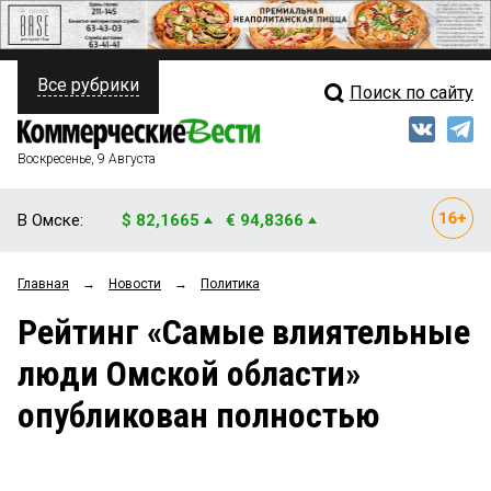
Все рубрики
Поиск по сайту
ПОЛИТИКА
Свежий выпуск
Медиа
ФИНАНСЫ
Воскресенье, 9 Августа
Кто есть кто
НЕДВИЖИМОСТЬ
В Омске:
$ 82,1665
€ 94,8366
Интервью
БИЗНЕС
Главная
→
Новости
→
Политика
Мнения
ОБЩЕСТВО
Рейтинг «Самые влиятельные
Рейтинги
ЗАКОН
люди Омской области»
Блоги
НОВОСТИ КОМПАНИЙ
опубликован полностью
Архив
ПРОИСШЕСТВИЯ