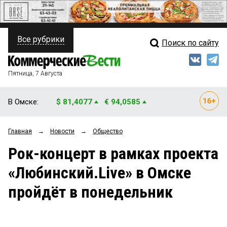
Все рубрики
Поиск по сайту
ПОЛИТИКА
Свежий выпуск
Медиа
ФИНАНСЫ
Пятница, 7 Августа
Кто есть кто
НЕДВИЖИМОСТЬ
В Омске:
$ 81,4077
€ 94,0585
Интервью
БИЗНЕС
Главная
→
Новости
→
Общество
Мнения
ОБЩЕСТВО
Рок-концерт в рамках проекта
Рейтинги
ЗАКОН
«Любинский.Live» в Омске
Блоги
НОВОСТИ КОМПАНИЙ
пройдёт в понедельник
Архив
ПРОИСШЕСТВИЯ