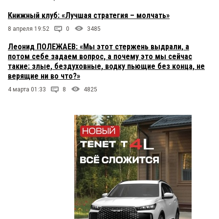
Книжный клуб: «Лучшая стратегия – молчать»
8 апреля 19:52
0
3485
Леонид ПОЛЕЖАЕВ: «Мы этот стержень выдрали, а
потом себе задаем вопрос, а почему это мы сейчас
такие: злые, бездуховные, водку пьющие без конца, не
верящие ни во что?»
4 марта 01:33
8
4825