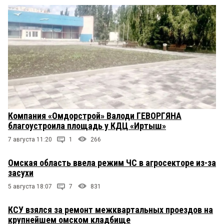
Компания «Омдорстрой» Валоди ГЕВОРГЯНА
благоустроила площадь у КДЦ «Иртыш»
7 августа 11:20
1
266
Омская область ввела режим ЧС в агросекторе из-за
засухи
5 августа 18:07
7
831
КСУ взялся за ремонт межквартальных проездов на
крупнейшем омском кладбище