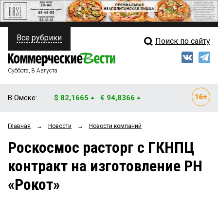
Все рубрики
Поиск по сайту
ПОЛИТИКА
Свежий выпуск
Медиа
ФИНАНСЫ
Суббота, 8 Августа
Кто есть кто
НЕДВИЖИМОСТЬ
В Омске:
$ 82,1665
€ 94,8366
Интервью
БИЗНЕС
Главная
→
Новости
→
Новости компаний
Мнения
ОБЩЕСТВО
Роскосмос расторг с ГКНПЦ
Рейтинги
ЗАКОН
контракт на изготовление РН
Блоги
НОВОСТИ КОМПАНИЙ
«Рокот»
Архив
ПРОИСШЕСТВИЯ