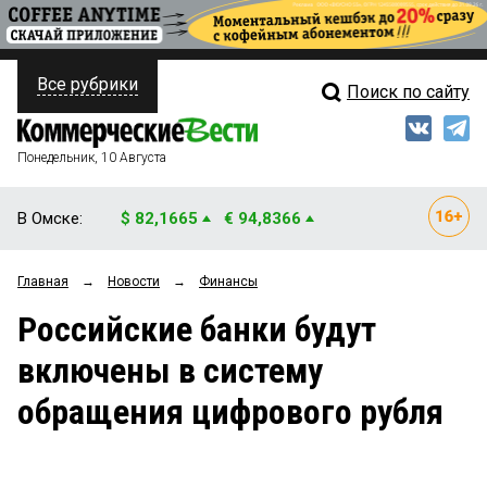
Все рубрики
Поиск по сайту
ПОЛИТИКА
Свежий выпуск
Медиа
ФИНАНСЫ
Понедельник, 10 Августа
Кто есть кто
НЕДВИЖИМОСТЬ
В Омске:
$ 82,1665
€ 94,8366
Интервью
БИЗНЕС
Главная
→
Новости
→
Финансы
Мнения
ОБЩЕСТВО
Российские банки будут
Рейтинги
ЗАКОН
включены в систему
Блоги
НОВОСТИ КОМПАНИЙ
обращения цифрового рубля
Архив
ПРОИСШЕСТВИЯ