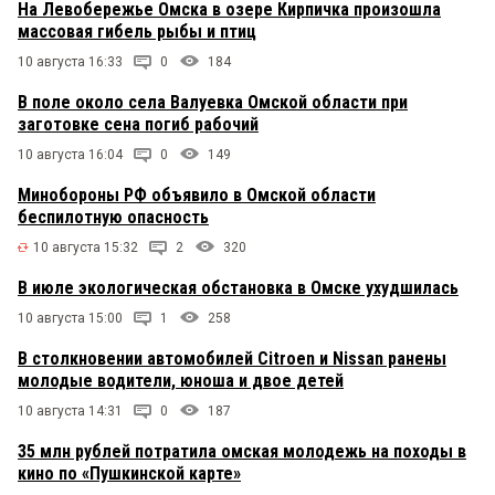
На Левобережье Омска в озере Кирпичка произошла
массовая гибель рыбы и птиц
10 августа 16:33
0
184
В поле около села Валуевка Омской области при
заготовке сена погиб рабочий
10 августа 16:04
0
149
Минобороны РФ объявило в Омской области
беспилотную опасность
10 августа 15:32
2
320
В июле экологическая обстановка в Омске ухудшилась
10 августа 15:00
1
258
В столкновении автомобилей Citroen и Nissan ранены
молодые водители, юноша и двое детей
10 августа 14:31
0
187
35 млн рублей потратила омская молодежь на походы в
кино по «Пушкинской карте»