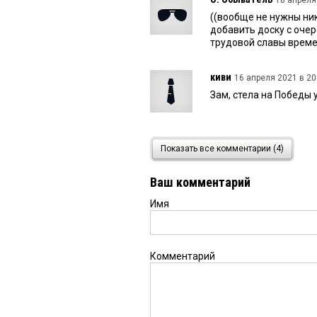
((вообще не нужны ни
добавить доску с оче
трудовой славы врем
киви
16 апреля 2021 в 20
Зам, стела на Победы у
Зам
16 апреля 2021 в 19:
Показать все комментарии (4)
Правильно.Прислушайт
каша непонятная с уста
Ваш комментарий
Имя
Комментарий