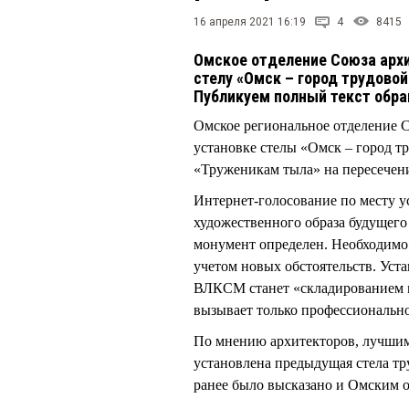
16 апреля 2021 16:19
4
8415
Омское отделение Союза арх
стелу «Омск – город трудово
Публикуем полный текст обр
Омское региональное отделение 
установке стелы «Омск – город т
«Труженикам тыла» на пересечен
Интернет-голосование по месту у
художественного образа будущего
монумент определен. Необходимо
учетом новых обстоятельств. Уст
ВЛКСМ станет «складированием 
вызывает только профессиональн
По мнению архитекторов, лучшим
установлена предыдущая стела т
ранее было высказано и Омски