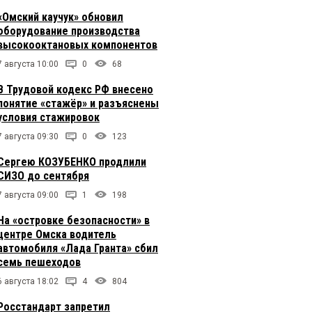
«Омский каучук» обновил
оборудование производства
высокооктановых компонентов
7 августа 10:00
0
68
В Трудовой кодекс РФ внесено
понятие «стажёр» и разъяснены
условия стажировок
7 августа 09:30
0
123
Сергею КОЗУБЕНКО продлили
СИЗО до сентября
7 августа 09:00
1
198
На «островке безопасности» в
центре Омска водитель
автомобиля «Лада Гранта» сбил
семь пешеходов
6 августа 18:02
4
804
Росстандарт запретил