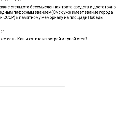
какие стелы:это бессмысленная трата средств и достаточно
редным пафосным званием(Омск уже имеет звание города
ен СССР) к памятному мемориалу на площади Победы
:23:
же есть. Каши хотите из острой и тупой стел?
04:
есь хоть немного к архитекторам. Действительно будет
новкой на Хмельицкого.Я за стелу на пл.Победы!!!!!!