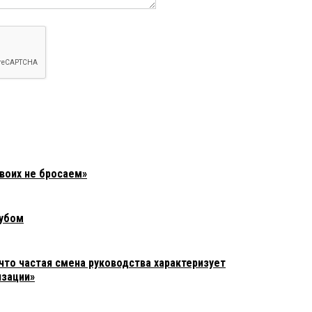
воих не бросаем»
дубом
что частая смена руководства характеризует
изации»