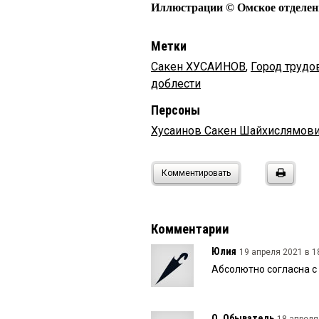
Иллюстрации © Омское отделен
Метки
Сакен ХУСАИНОВ
,
Город трудо
доблести
Персоны
Хусаинов Сакен Шайхислямов
Комментировать
Комментарии
Юлия
19 апреля 2021 в 1
Абсолютно согласна с
О. Обыватель
18 апреля