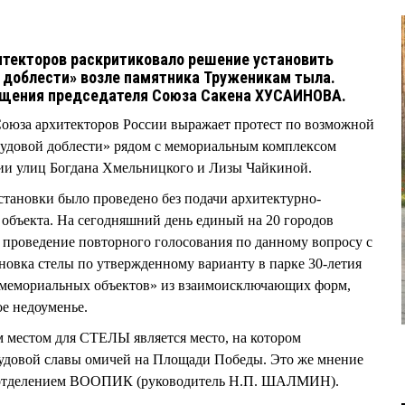
итекторов раскритиковало решение установить
й доблести» возле памятника Труженикам тыла.
ащения председателя Союза Сакена ХУСАИНОВА.
Союза архитекторов России выражает протест по возможной
рудовой доблести» рядом с мемориальным комплексом
ии улиц Богдана Хмельницкого и Лизы Чайкиной.
становки было проведено без подачи архитектурно-
 объекта. На сегодняшний день единый на 20 городов
 проведение повторного голосования по данному вопросу с
ановка стелы по утвержденному варианту в парке 30-летия
мемориальных объектов» из взаимоисключающих форм,
ое недоуменье.
 местом для СТЕЛЫ является место, на котором
рудовой славы омичей на Площади Победы. Это же мнение
м отделением ВООПИК (руководитель Н.П. ШАЛМИН).