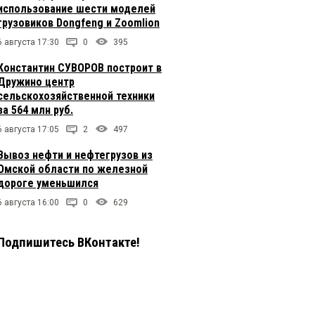
использование шести моделей
грузовиков Dongfeng и Zoomlion
6 августа 17:30
0
395
Константин СУВОРОВ построит в
Дружино центр
сельскохозяйственной техники
за 564 млн руб.
6 августа 17:05
2
497
Вывоз нефти и нефтегрузов из
Омской области по железной
дороге уменьшился
6 августа 16:00
0
629
Подпишитесь ВКонтакте!