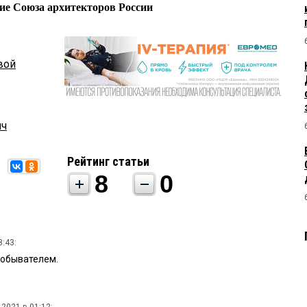
ие Союза архитекторов России
вой
ич
Рейтинг статьи
8
0
8:43:
 обывателем.
 2021 в 01:12: