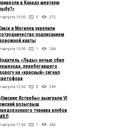
привезли в Канаду мертвую
рыбу?»
9 августа 15:00
0
272
Омск и Могилев укрепили
сотрудничество подписанием
дорожной карты
9 августа 13:30
1
244
Водитель «Лады» ночью сбил
пешехода, перебегавшего
дорогу на «красный» сигнал
светофора
9 августа 12:00
0
249
«Омские Ястребы» выиграли VI
омский розыгрыш
предсезонного турнира клубов
МХЛ
9 августа 11:00
1
266