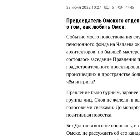
28 июня 2022 10:27
5
4445
Председатель Омского отдел
о том, как любить Омск.
Событие моего повествования сл
пенсионного фонда на Чапаева ок
архитекторов, по бывшей мастерс
состоялось заседание Правления
градостроительного проектировани
происшедших в пространстве боль
чём интрига?
Правление было бурным, заранее 
группы лиц. Слов не жалели, в в
голосовыми связками. До мордобоя
позитивная повестка.
Без Достоевского не обошлось, в 
Омске, не рассуждать об его канд