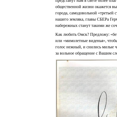
предстанут нам в свете более бла
общественной жизни окажется вы
города, самодовольной «третьей 
нашего земляка, главы СБЕРа Герм
набережных станут такими же соч
Как любить Омск? Предложу: «без
или «мимолетные виденья», чтобы 
голос нежный, и снились милые ч
за вольное обращение с Вашим сл