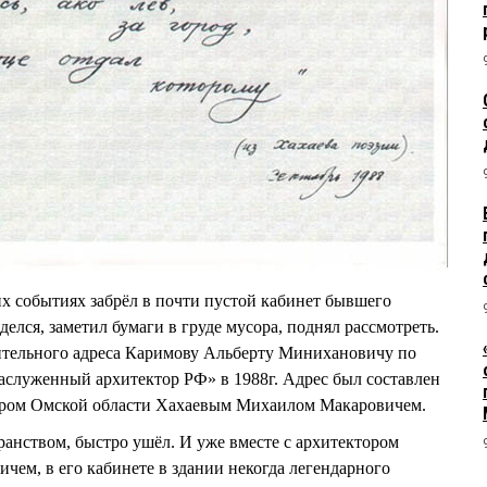
х событиях забрёл в почти пустой кабинет бывшего
делся, заметил бумаги в груде мусора, поднял рассмотреть.
вительного адреса Каримову Альберту Минихановичу по
аслуженный архитектор РФ» в 1988г. Адрес был составлен
ором Омской области Хахаевым Михаилом Макаровичем.
ранством, быстро ушёл. И уже вместе с архитектором
ем, в его кабинете в здании некогда легендарного