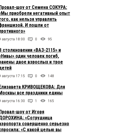
Провал-шоу от Семена СОКУРА:
«Мы приобрели негативный опыт
того, как нельзя управлять
франшизой. И пошли от
противного»
9 августа 18:00
0
95
В столкновении «ВАЗ-2115» и
«Нивы» один человек погиб,
ранены двое взрослых и трое
детей
9 августа 17:15
0
148
Елизавета КРИВОЩЕКОВА: Для
Москвы все праздники едины
9 августа 16:30
1
165
Провал-шоу от Игоря
ДОРОХИНА: «Сотрудница
аэропорта совершенно серьезно
спросила: «С какой целью вы