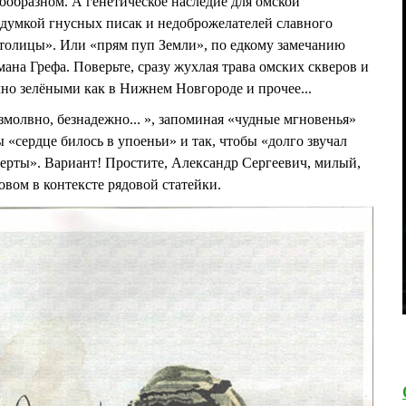
гообразном. А генетическое наследие для омской
думкой гнусных писак и недоброжелателей славного
столицы». Или «прям пуп Земли», по едкому замечанию
ана Грефа. Поверьте, сразу жухлая трава омских скверов и
но зелёными как в Нижнем Новгороде и прочее...
молвно, безнадежно... », запоминая «чудные мгновенья»
«сердце билось в упоеньи» и так, чтобы «долго звучал
ерты». Вариант! Простите, Александр Сергеевич, милый,
овом в контексте рядовой статейки.