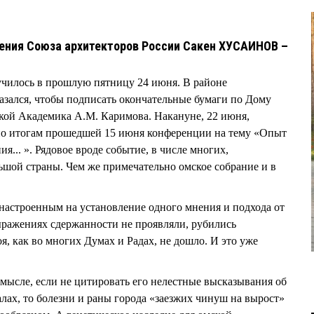
ения Союза архитекторов России Сакен ХУСАИНОВ –
училось в прошлую пятницу 24 июня. В районе
азался, чтобы подписать окончательные бумаги по Дому
кой Академика А.М. Каримова. Накануне, 22 июня,
 по итогам прошедшей 15 июня конференции на тему «Опыт
я... ». Рядовое вроде событие, в числе многих,
шой страны. Чем же примечательно омское собрание и в
настроенным на установление одного мнения и подхода от
ыражениях сдержанности не проявляли, рубились
, как во многих Думах и Радах, не дошло. И это уже
смысле, если не цитировать его нелестные высказывания об
алах, то болезни и раны города «заезжих чинуш на вырост»