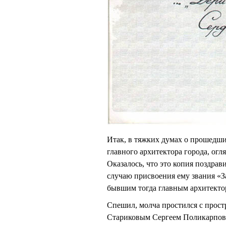
Итак, в тяжких думах о прошедши
главного архитектора города, огля
Оказалось, что это копия поздра
случаю присвоения ему звания «З
бывшим тогда главным архитект
Спешил, молча простился с прост
Стариковым Сергеем Поликарпович