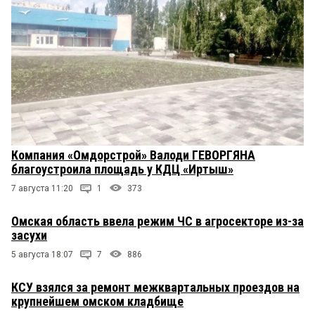
Компания «Омдорстрой» Валоди ГЕВОРГЯНА
благоустроила площадь у КДЦ «Иртыш»
7 августа 11:20
1
373
Омская область ввела режим ЧС в агросекторе из-за
засухи
5 августа 18:07
7
886
КСУ взялся за ремонт межквартальных проездов на
крупнейшем омском кладбище