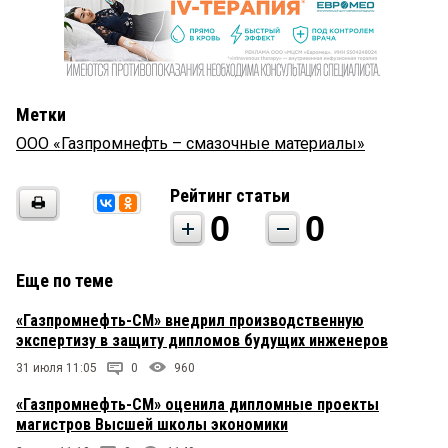
Метки
ООО «Газпромнефть – смазочные материалы»
Рейтинг статьи
0
0
Еще по теме
«Газпромнефть-СМ» внедрил производственную
экспертизу в защиту дипломов будущих инженеров
31 июля 11:05
0
960
«Газпромнефть-СМ» оценила дипломные проекты
магистров Высшей школы экономики