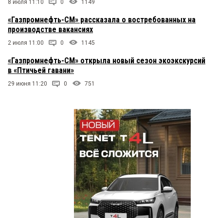
8 июля 11:10
0
1149
«Газпромнефть-СМ» рассказала о востребованных на
производстве вакансиях
2 июля 11:00
0
1145
«Газпромнефть-СМ» открыла новый сезон экоэкскурсий
в «Птичьей гавани»
29 июня 11:20
0
751