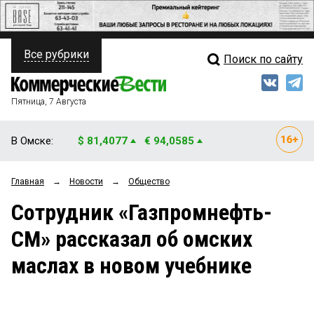
Все рубрики
Поиск по сайту
ПОЛИТИКА
Свежий выпуск
Медиа
ФИНАНСЫ
Пятница, 7 Августа
Кто есть кто
НЕДВИЖИМОСТЬ
В Омске:
$ 81,4077
€ 94,0585
Интервью
БИЗНЕС
Главная
→
Новости
→
Общество
Мнения
ОБЩЕСТВО
Сотрудник «Газпромнефть-
Рейтинги
ЗАКОН
СМ» рассказал об омских
Блоги
НОВОСТИ КОМПАНИЙ
маслах в новом учебнике
Архив
ПРОИСШЕСТВИЯ