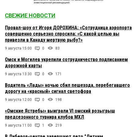
СВЕЖИЕ НОВОСТИ
Провал-шоу от Игоря ДОРОХИНА: «Сотрудница аэропорта
совершенно серьезно спросила: «С какой целью вы
привезли в Канаду мертвую рыбу?»
9 августа 15:00
0
83
Омск и Могилев укрепили сотрудничество подписанием
дорожной карты
9 августа 13:30
0
171
Водитель «Лады» ночью сбил пешехода, перебегавшего
дорогу на «красный» сигнал светофора
9 августа 12:00
0
198
«Омские Ястребы» выиграли VI омский розыгрыш
предсезонного турнира клубов МХЛ
9 августа 11:00
1
219
В Либеров-центре завершают лето "Летним