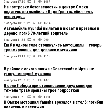
7 августа 17:30
4
1087
На «островке безопасности» в центре Омска
водитель автомобиля «Лада Гранта» сбил семь
пешеходов
6 августа 18:02
6
1614
Автомобиль Hyundai вылетел в кювет и врезался в
дерево: погиб 70-летний водитель
6 августа 11:55
0
990
Ещё в одном селе столкнулись мотоциклы – теперь
травмированы две девочки и мужчина
5 августа 13:19
0
1114
В районе омского пляжа «Советский» в Иртыше
утонул молодой мужчина
4 августа 12:52
1
1478
В селе Победа при столкновении двух мопедов
тяжело травмированы трое подростков
4 августа 11:41
0
1441
В Омске мотоцикл Yamaha врезался в столб: погибли
водитель и пассажир