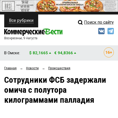
Все рубрики
Поиск по сайту
ПОЛИТИКА
Свежий выпуск
Медиа
ФИНАНСЫ
Воскресенье, 9 Августа
Кто есть кто
НЕДВИЖИМОСТЬ
В Омске:
$ 82,1665
€ 94,8366
Интервью
БИЗНЕС
Главная
→
Новости
→
Происшествия
Мнения
ОБЩЕСТВО
Сотрудники ФСБ задержали
Рейтинги
ЗАКОН
омича с полутора
Блоги
НОВОСТИ КОМПАНИЙ
килограммами палладия
Архив
ПРОИСШЕСТВИЯ