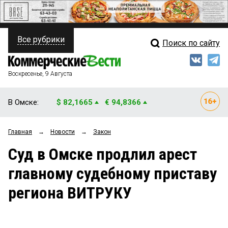
Все рубрики
Поиск по сайту
ПОЛИТИКА
Свежий выпуск
Медиа
ФИНАНСЫ
Воскресенье, 9 Августа
Кто есть кто
НЕДВИЖИМОСТЬ
В Омске:
$ 82,1665
€ 94,8366
Интервью
БИЗНЕС
Главная
→
Новости
→
Закон
Мнения
ОБЩЕСТВО
Суд в Омске продлил арест
Рейтинги
ЗАКОН
главному судебному приставу
Блоги
НОВОСТИ КОМПАНИЙ
региона ВИТРУКУ
Архив
ПРОИСШЕСТВИЯ