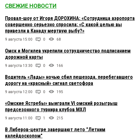
СВЕЖИЕ НОВОСТИ
Провал-шоу от Игоря ДОРОХИНА: «Сотрудница аэропорта
совершенно серьезно спросила: «С какой целью вы
привезли в Канаду мертвую рыбу?»
9 августа 15:00
0
68
Омск и Могилев укрепили сотрудничество подписанием
дорожной карты
9 августа 13:30
0
166
Водитель «Лады» ночью сбил пешехода, перебегавшего
дорогу на «красный» сигнал светофора
9 августа 12:00
0
195
«Омские Ястребы» выиграли VI омский розыгрыш
предсезонного турнира клубов МХЛ
9 августа 11:00
1
215
В Либеров-центре завершают лето "Летним
калейдоскопом"