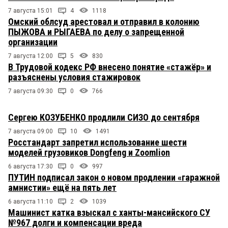
7 августа 15:01
4
1118
Омский облсуд арестовал и отправил в колонию
ПЫЖОВА и РЫГАЕВА по делу о запрещенной
организации
7 августа 12:00
5
830
В Трудовой кодекс РФ внесено понятие «стажёр» и
разъяснены условия стажировок
7 августа 09:30
0
766
Сергею КОЗУБЕНКО продлили СИЗО до сентября
7 августа 09:00
10
1491
Росстандарт запретил использование шести
моделей грузовиков Dongfeng и Zoomlion
6 августа 17:30
0
997
ПУТИН подписал закон о новом продлении «гаражной
амнистии» ещё на пять лет
6 августа 11:10
2
1039
Машинист катка взыскал с ханты-мансийского СУ
№967 долги и компенсации вреда