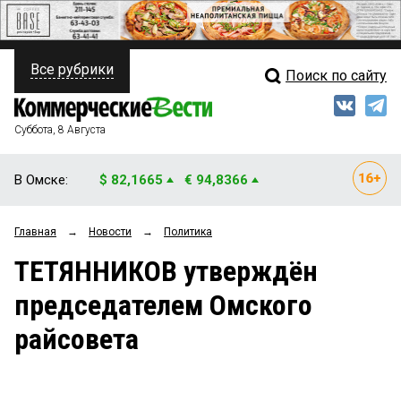
Все рубрики
Поиск по сайту
ПОЛИТИКА
Свежий выпуск
Медиа
ФИНАНСЫ
Суббота, 8 Августа
Кто есть кто
НЕДВИЖИМОСТЬ
В Омске:
$ 82,1665
€ 94,8366
Интервью
БИЗНЕС
Главная
→
Новости
→
Политика
Мнения
ОБЩЕСТВО
ТЕТЯННИКОВ утверждён
Рейтинги
ЗАКОН
председателем Омского
Блоги
НОВОСТИ КОМПАНИЙ
райсовета
Архив
ПРОИСШЕСТВИЯ