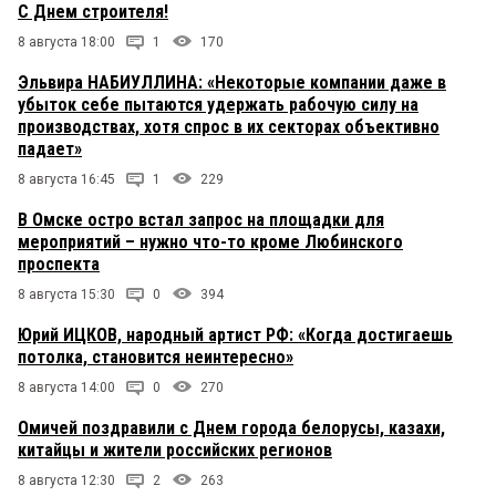
С Днем строителя!
8 августа 18:00
1
170
Эльвира НАБИУЛЛИНА: «Некоторые компании даже в
убыток себе пытаются удержать рабочую силу на
производствах, хотя спрос в их секторах объективно
падает»
8 августа 16:45
1
229
В Омске остро встал запрос на площадки для
мероприятий – нужно что-то кроме Любинского
проспекта
8 августа 15:30
0
394
Юрий ИЦКОВ, народный артист РФ: «Когда достигаешь
потолка, становится неинтересно»
8 августа 14:00
0
270
Омичей поздравили с Днем города белорусы, казахи,
китайцы и жители российских регионов
8 августа 12:30
2
263