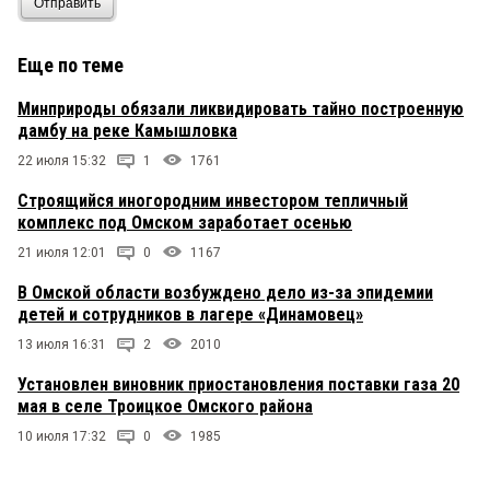
Отправить
Еще по теме
Минприроды обязали ликвидировать тайно построенную
дамбу на реке Камышловка
22 июля 15:32
1
1761
Строящийся иногородним инвестором тепличный
комплекс под Омском заработает осенью
21 июля 12:01
0
1167
В Омской области возбуждено дело из-за эпидемии
детей и сотрудников в лагере «Динамовец»
13 июля 16:31
2
2010
Установлен виновник приостановления поставки газа 20
мая в селе Троицкое Омского района
10 июля 17:32
0
1985