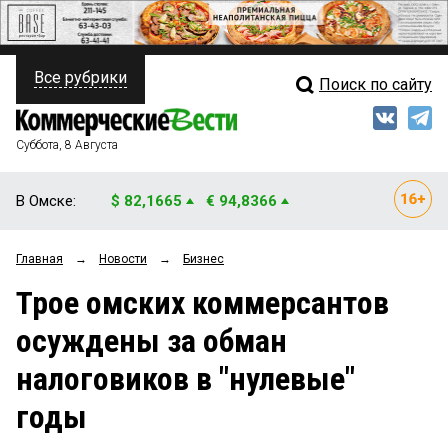
Все рубрики
Поиск по сайту
ПОЛИТИКА
Свежий выпуск
Медиа
ФИНАНСЫ
Суббота, 8 Августа
Кто есть кто
НЕДВИЖИМОСТЬ
В Омске:
$ 82,1665
€ 94,8366
Интервью
БИЗНЕС
Главная
→
Новости
→
Бизнес
Мнения
ОБЩЕСТВО
Трое омских коммерсантов
Рейтинги
ЗАКОН
осуждены за обман
Блоги
НОВОСТИ КОМПАНИЙ
налоговиков в "нулевые"
Архив
ПРОИСШЕСТВИЯ
годы