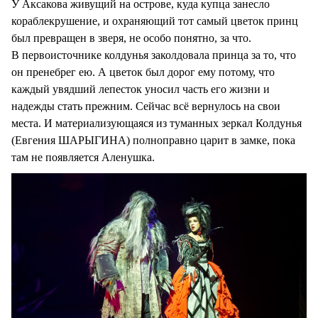
У Аксакова живущий на острове, куда купца занесло
кораблекрушение, и охраняющий тот самый цветок принц
был превращен в зверя, не особо понятно, за что.
В первоисточнике колдунья заколдовала принца за то, что
он пренебрег ею. А цветок был дорог ему потому, что
каждый увядший лепесток уносил часть его жизни и
надежды стать прежним. Сейчас всё вернулось на свои
места. И материализующаяся из туманных зеркал Колдунья
(Евгения ШАРЫГИНА) полноправно царит в замке, пока
там не появляется Аленушка.