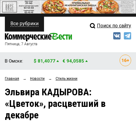
Все рубрики
Поиск по сайту
ПОЛИТИКА
Свежий выпуск
Медиа
ФИНАНСЫ
Пятница, 7 Августа
Кто есть кто
НЕДВИЖИМОСТЬ
В Омске:
$ 81,4077
€ 94,0585
Интервью
БИЗНЕС
Главная
→
Новости
→
Стиль жизни
Мнения
ОБЩЕСТВО
Эльвира КАДЫРОВА:
Рейтинги
ЗАКОН
«Цветок», расцветший в
Блоги
НОВОСТИ КОМПАНИЙ
декабре
Архив
ПРОИСШЕСТВИЯ
СТИЛЬ ЖИЗНИ