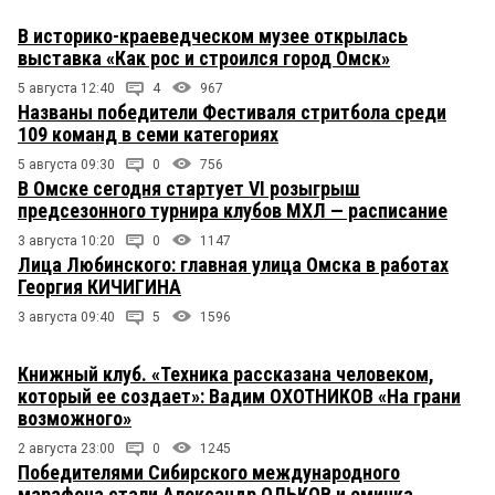
В историко-краеведческом музее открылась
выставка «Как рос и строился город Омск»
5 августа 12:40
4
967
Названы победители Фестиваля стритбола среди
109 команд в семи категориях
5 августа 09:30
0
756
В Омске сегодня стартует VI розыгрыш
предсезонного турнира клубов МХЛ — расписание
3 августа 10:20
0
1147
Лица Любинского: главная улица Омска в работах
Георгия КИЧИГИНА
3 августа 09:40
5
1596
Книжный клуб. «Техника рассказана человеком,
который ее создает»: Вадим ОХОТНИКОВ «На грани
возможного»
2 августа 23:00
0
1245
Победителями Сибирского международного
марафона стали Александр ОЛЬКОВ и омичка