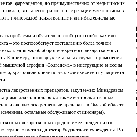
циентов, фармацевтов, но преимущественно от медицинских
 правило, все зарегистрированные реакции уже описаны в
уют в плане жалоб психотропные и антибактериальные
ть проблемы и обязательно сообщать о побочках или
екта – это поспособствует составлению более точной
о накопления жалоб оборот конкретного лекарства могут
ть. К примеру, после двух летальных случаев применения
ой мышечной атрофии «Золгенсма» в инструкцию внесены
 его, врач обязан оценить риск возникновения у пациента
ти.
ества лекарственных препаратов, закупаемых Минздравом
ациями для стационаров, а также контроль аптечных
готавливающих лекарственные препараты в Омской области
 населением, остальные обслуживают стационары).
ственных лекарственных средств имеет тенденцию к
по стране, отметила директор бюджетного учреждения. Во