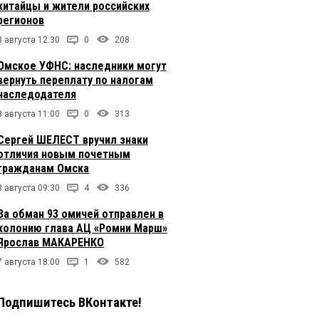
китайцы и жители российских
регионов
8 августа 12:30
0
208
Омское УФНС: наследники могут
вернуть переплату по налогам
наследодателя
8 августа 11:00
0
313
Сергей ШЕЛЕСТ вручил знаки
отличия новым почетным
гражданам Омска
8 августа 09:30
4
336
За обман 93 омичей отправлен в
колонию глава АЦ «Ромни Марш»
Ярослав МАКАРЕНКО
7 августа 18:00
1
582
Подпишитесь ВКонтакте!