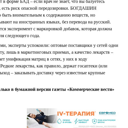
т в форме БАД – если врач не знает, что вы балуетесь
й, есть риск опасной передозировки. БОГДАШИН
о быть внимательным к содержанию веществ, но
ывают на иностранных языках, без перевода на русский.
я эксперимент с маркировкой добавок, которая должна
еля следующего года.
ами, эксперты успокоили: оптовые поставщики у сетей одни
ету, лишь в маркетинговых приемах, а качество лекарств –
унификация матриц в сетях, у них в ходу
едкие лекарства, как правило, держат госаптеки (или
 выход – заказывать доставку через известные крупные
олько в бумажной версии газеты «Коммерческие вести»