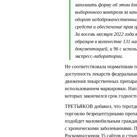
заполнить форму об этом для
выборочного контроля за кач
оборот недоброкачественны
средств и обеспечение прав 
За восемь месяцев 2022 года
образцов в количестве 131 н
документацией, и 96 с испо
экспресс-лаборатории.
Не соответствовала нормативам т
доступность лекарств федеральна
движения лекарственных препарат
использованием маркировки. Напр
которых закончился срок годности
ТРЕТЬЯКОВ добавил, что теротд
торговлю безрецептурными препа
подойдет маломобильным граждан
с хроническими заболеваниями. П
Роскомнадзором 35 сайтов и стра