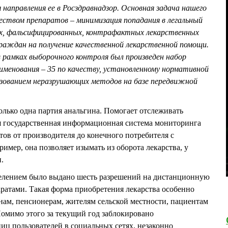
 направления ее в Росздравнадзор. Основная задача нашего
еством препаратов – минимизация попадания в легальный
х, фальсифицированных, контрафактных лекарственных
граждан на получение качественной лекарственной помощи.
 в рамках выборочного контроля был произведен набор
аименования – 35 по качеству, установленному нормативной
льзованием неразрушающих методов на базе передвижной
олько одна партия анальгина. Помогает отслеживать
я государственная информационная система мониторинга
ов от производителя до конечного потребителя с
имер, она позволяет изымать из оборота лекарства, у
.
елением было выдано шесть разрешений на дистанционную
ратами. Такая форма приобретения лекарства особенно
ам, пенсионерам, жителям сельской местности, пациентам
омимо этого за текущий год заблокировано
ниц пользователей в социальных сетях, незаконно