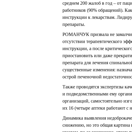
среднем 200 жалоб в год – от па
работников (90% обращений). Как
инструкции к лекарствам. Лидир
препараты.
РОМАНЧУК призвала не замалчива
отсутствии терапевтического эфф
инструкции, а после критическог
приостановить или даже прекрати
препарата для лечения спинальн
существенные изменения: назначая
острой печеночной недостаточнос
Также проводятся экспертизы кач
и подведомственными ему организ
организаций, самостоятельно из
их 16 (четыре аптеки работают с
Динамика выявления недоброкаче
снижению, но это общая картина 