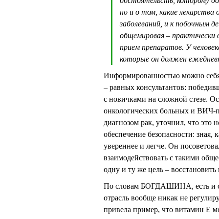
обстоятельств, которому дол
но и о том, какие лекарства
заболеваний, и к побочным 
общемировая – практически
прием препаратов. У человек
которые он должен ежеднев
Информированностью можно себя 
– равных консультантов: победив
с новичками на сложной стезе. О
онкологических больных и ВИЧ-
диагнозом рак, уточнил, что это 
обеспечение безопасности: зная, 
увереннее и легче. Он посоветов
взаимодействовать с такими общ
одну и ту же цель – восстановить
По словам БОГДАШИНА, есть и се
отрасль вообще никак не регули
привела пример, что витамин Е м