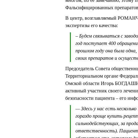
многом, по ее замечанию, этому п
Фальсифицированных препаратов н
В центр, возглавляемый РОМАНЧУ
экспертизы его качества:
– Будем связываться с завод
год поступает 400 обращени
прошлом году она была одна,
своих препаратов и осуществ
Председатель Совета общественн
Территориальном органе Федераль
Омской области Игорь БОГДАШИН
активный участник своего лечени
безопасности пациента – его инф
— Здесь у нас есть несколько
гораздо проще купить рецеп
сильнодействующих, за прод
ответственность). Пациент у