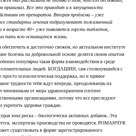
жен был рассказать не только о том, что его беспокоит,
 он принимал. Все это приводит и к запущенности
действиям от препаратов. Вторая проблема – уже
 все стандарты лечения подразумевают пожизненный
а в возрасте 40+ уже появляется горсть таблеток,
но пить всю оставшуюся жизнь.
обеспечить в достаточно свежем, но актуальном институте
шие болезнь на добровольной основе делятся своим опытом
собенно популярна такая форма взаимодействия в среде
положительных людей. БОГДАШИН, сам столкнувшийся с
не просто психологическая поддержка, но и прямое
какие трудности тебя ждут впереди, преодолеваешь их
ал чиновникам от мира здравоохранения плотнее
ественными организациями, потому что все преследуют
 и укрепить здоровье граждан.
рая зона риска – биологически активных добавок. Эта
руется, экспертизы производства не проводятся. РОМАНЧУК
ожет существовать в форме зарегистрированного