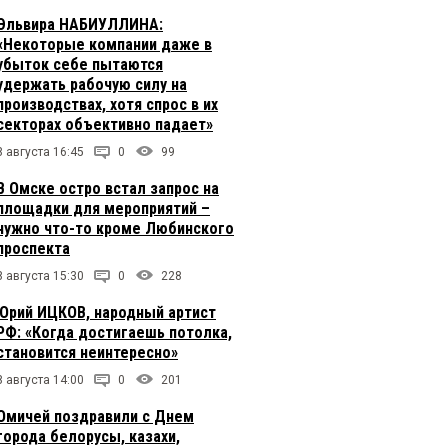
Эльвира НАБИУЛЛИНА:
«Некоторые компании даже в
убыток себе пытаются
удержать рабочую силу на
производствах, хотя спрос в их
секторах объективно падает»
8 августа 16:45
0
99
В Омске остро встал запрос на
площадки для мероприятий –
нужно что-то кроме Любинского
проспекта
8 августа 15:30
0
228
Юрий ИЦКОВ, народный артист
РФ: «Когда достигаешь потолка,
становится неинтересно»
8 августа 14:00
0
201
Омичей поздравили с Днем
города белорусы, казахи,