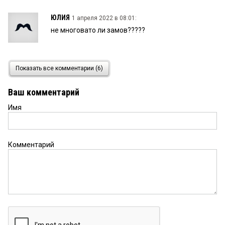
ЮЛИЯ
1 апреля 2022 в 08:01:
не многовато ли замов?????
Дима
1 апреля 2022 в 07:34:
Показать все комментарии (6)
Один уже в ДИО был с Урала, убежал очень
быстро. Теперь нужно определиться кто из
Ваш комментарий
замов будет подписывать по звонку и сидеть.
Имя
Как это было
1 апреля 2022 в 06:34:
«Как и многие переехавшие в последние 5 лет в
регион чиновники»На вахте они, не переехали!
Комментарий
Летают еженедельно субсидированным рейсом
в Екатеринбург. В понедельник на работу к обеду
приходят...А за какие деньги им снимают
квартиры в Омске?
Толя
1 апреля 2022 в 00:18:
Конечно же из Свердловской области. Откуда же
исчо)