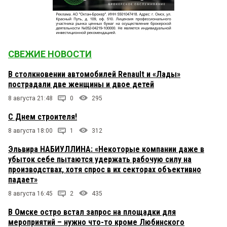
СВЕЖИЕ НОВОСТИ
В столкновении автомобилей Renault и «Лады»
пострадали две женщины и двое детей
8 августа 21:48
0
295
С Днем строителя!
8 августа 18:00
1
312
Эльвира НАБИУЛЛИНА: «Некоторые компании даже в
убыток себе пытаются удержать рабочую силу на
производствах, хотя спрос в их секторах объективно
падает»
8 августа 16:45
2
435
В Омске остро встал запрос на площадки для
мероприятий – нужно что-то кроме Любинского