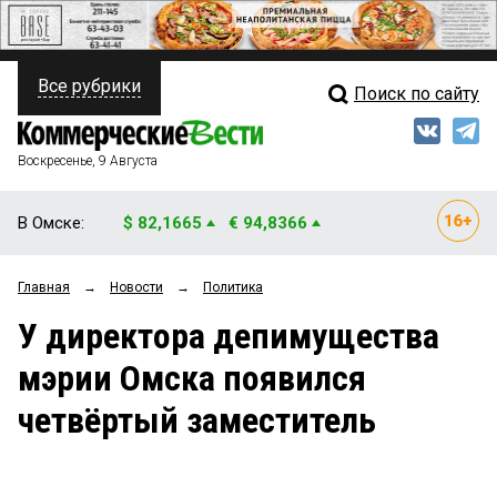
Все рубрики
Поиск по сайту
ПОЛИТИКА
Свежий выпуск
Медиа
ФИНАНСЫ
Воскресенье, 9 Августа
Кто есть кто
НЕДВИЖИМОСТЬ
В Омске:
$ 82,1665
€ 94,8366
Интервью
БИЗНЕС
Главная
→
Новости
→
Политика
Мнения
ОБЩЕСТВО
У директора депимущества
Рейтинги
ЗАКОН
мэрии Омска появился
Блоги
НОВОСТИ КОМПАНИЙ
четвёртый заместитель
Архив
ПРОИСШЕСТВИЯ