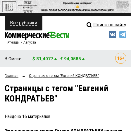
Все рубрики
Поиск по сайту
ПОЛИТИКА
Свежий выпуск
Медиа
ФИНАНСЫ
Пятница, 7 Августа
Кто есть кто
НЕДВИЖИМОСТЬ
В Омске:
$ 81,4077
€ 94,0585
Интервью
БИЗНЕС
Главная
→
Страницы c тегом "Евгений КОНДРАТЬЕВ"
Мнения
ОБЩЕСТВО
Страницы c тегом "Евгений
Рейтинги
ЗАКОН
КОНДРАТЬЕВ"
Блоги
НОВОСТИ КОМПАНИЙ
Архив
Найдено
16
материалов
ПРОИСШЕСТВИЯ
Экс-чиновнику мэрии Омска КОНДРАТЬЕВУ усилили
СТИЛЬ ЖИЗНИ