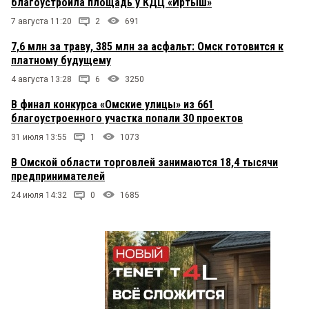
благоустроила площадь у КДЦ «Иртыш»
7 августа 11:20
2
691
7,6 млн за траву, 385 млн за асфальт: Омск готовится к
платному будущему
4 августа 13:28
6
3250
В финал конкурса «Омские улицы» из 661
благоустроенного участка попали 30 проектов
31 июля 13:55
1
1073
В Омской области торговлей занимаются 18,4 тысячи
предпринимателей
24 июля 14:32
0
1685