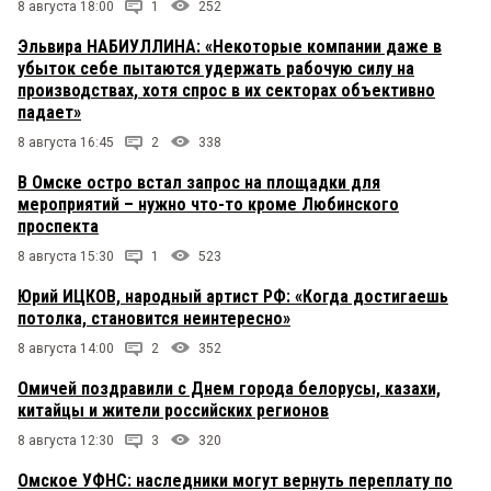
8 августа 18:00
1
252
Эльвира НАБИУЛЛИНА: «Некоторые компании даже в
убыток себе пытаются удержать рабочую силу на
производствах, хотя спрос в их секторах объективно
падает»
8 августа 16:45
2
338
В Омске остро встал запрос на площадки для
мероприятий – нужно что-то кроме Любинского
проспекта
8 августа 15:30
1
523
Юрий ИЦКОВ, народный артист РФ: «Когда достигаешь
потолка, становится неинтересно»
8 августа 14:00
2
352
Омичей поздравили с Днем города белорусы, казахи,
китайцы и жители российских регионов
8 августа 12:30
3
320
Омское УФНС: наследники могут вернуть переплату по