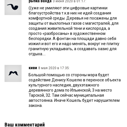
рыбка Ванда
3 июня 2020 в 01:17:
((уже не умиляют эти цифровые картинки
благоустройства т.к.в них не идей создания
комфортной среды. Деревья не посажены для
защиты от выхлопных газов с магистралей, для
создания живительной тени и кислорода, а
просто «разбросаны» в художественном
беспорядки. А фонтан на площади давно себя
изжил и вот его и надо менять, вокруг не плитку
гранитную укладывать, а создавать оазис для
отдыха....
киви
8 мая 2020 в 17:35:
Большой помощью со стороны мэра будет
содействие Денису Кошелю в переносе объекта
культурного наследия, двухэтажного
деревянного дома по Ильинской, 3 на место
Тарской, 32. Там сейчас муниципальная
автостоянка. Иначе Кошель будет нарушителем
закона.
Ваш комментарий