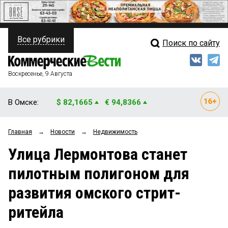
Все рубрики
Поиск по сайту
ПОЛИТИКА
Свежий выпуск
Медиа
ФИНАНСЫ
Воскресенье, 9 Августа
Кто есть кто
НЕДВИЖИМОСТЬ
В Омске:
$ 82,1665
€ 94,8366
Интервью
БИЗНЕС
Главная
→
Новости
→
Недвижимость
Мнения
ОБЩЕСТВО
Улица Лермонтова станет
Рейтинги
ЗАКОН
пилотным полигоном для
Блоги
НОВОСТИ КОМПАНИЙ
развития омского стрит-
Архив
ПРОИСШЕСТВИЯ
ритейла