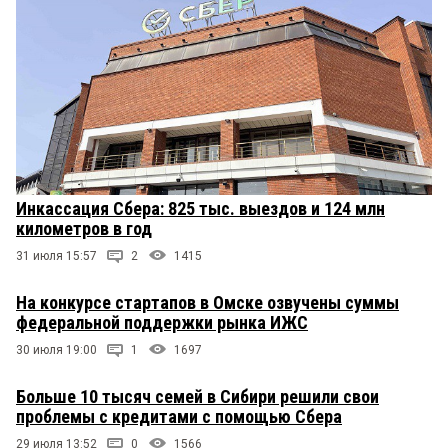
Инкассация Сбера: 825 тыс. выездов и 124 млн
километров в год
31 июля 15:57
2
1415
На конкурсе стартапов в Омске озвучены суммы
федеральной поддержки рынка ИЖС
30 июля 19:00
1
1697
Больше 10 тысяч семей в Сибири решили свои
проблемы с кредитами с помощью Сбера
29 июля 13:52
0
1566