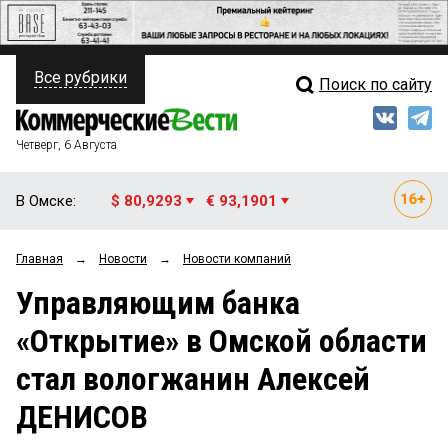
Все рубрики
Поиск по сайту
ПОЛИТИКА
Свежий выпуск
Медиа
ФИНАНСЫ
Четверг, 6 Августа
Кто есть кто
НЕДВИЖИМОСТЬ
В Омске:
$ 80,9293
€ 93,1901
Интервью
БИЗНЕС
Главная
→
Новости
→
Новости компаний
Мнения
ОБЩЕСТВО
Управляющим банка
Рейтинги
ЗАКОН
«Открытие» в Омской области
Блоги
НОВОСТИ КОМПАНИЙ
стал вологжанин Алексей
Архив
ПРОИСШЕСТВИЯ
ДЕНИСОВ