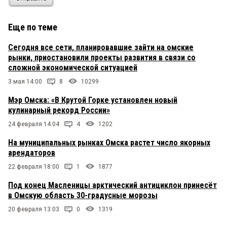
Еще по теме
Сегодня все сети, планировавшие зайти на омские
рынки, приостановили проекты развития в связи со
сложной экономической ситуацией
3 мая 14:00
8
10299
Мэр Омска: «В Крутой Горке установлен новый
кулинарный рекорд России»
24 февраля 14:04
4
1202
На муниципальных рынках Омска растет число якорных
арендаторов
22 февраля 18:00
1
1877
Под конец Масленицы арктический антициклон принесёт
в Омскую область 30-градусные морозы
20 февраля 13:03
0
1319