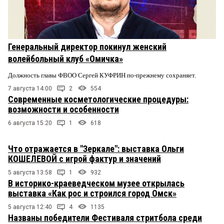
Генеральный директор покинул женский
волейбольный клуб «Омичка»
Должность главы ФВОО Сергей КУФРИН по-прежнему сохраняет.
7 августа 14:00
2
554
Современные косметологические процедуры:
возможности и особенности
6 августа 15:20
1
618
Что отражается в "Зеркале": выставка Ольги
КОШЕЛЕВОЙ с игрой фактур и значений
5 августа 13:58
1
932
В историко-краеведческом музее открылась
выставка «Как рос и строился город Омск»
5 августа 12:40
4
1135
Названы победители Фестиваля стритбола среди