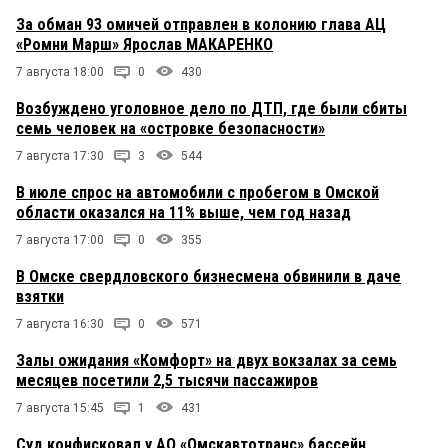
За обман 93 омичей отправлен в колонию глава АЦ
«Ромни Марш» Ярослав МАКАРЕНКО
7 августа 18:00
0
430
Возбуждено уголовное дело по ДТП, где были сбиты
семь человек на «островке безопасности»
7 августа 17:30
3
544
В июле спрос на автомобили с пробегом в Омской
области оказался на 11% выше, чем год назад
7 августа 17:00
0
355
В Омске свердловского бизнесмена обвинили в даче
взятки
7 августа 16:30
0
571
Залы ожидания «Комфорт» на двух вокзалах за семь
месяцев посетили 2,5 тысячи пассажиров
7 августа 15:45
1
431
Суд конфисковал у АО «Омскавтотранс» бассейн