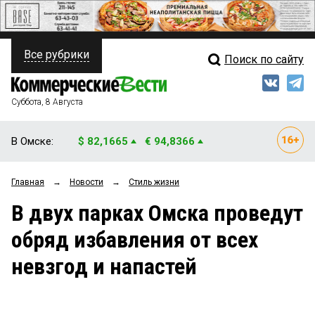
Все рубрики
Поиск по сайту
ПОЛИТИКА
Свежий выпуск
Медиа
ФИНАНСЫ
Суббота, 8 Августа
Кто есть кто
НЕДВИЖИМОСТЬ
В Омске:
$ 82,1665
€ 94,8366
Интервью
БИЗНЕС
Главная
→
Новости
→
Стиль жизни
Мнения
ОБЩЕСТВО
В двух парках Омска проведут
Рейтинги
ЗАКОН
обряд избавления от всех
Блоги
НОВОСТИ КОМПАНИЙ
невзгод и напастей
Архив
ПРОИСШЕСТВИЯ
СТИЛЬ ЖИЗНИ