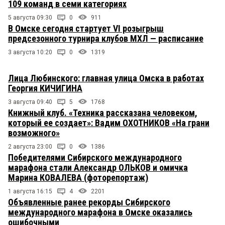
109 команд в семи категориях
5 августа 09:30
0
911
В Омске сегодня стартует VI розыгрыш
предсезонного турнира клубов МХЛ — расписание
3 августа 10:20
0
1319
Лица Любинского: главная улица Омска в работах
Георгия КИЧИГИНА
3 августа 09:40
5
1768
Книжный клуб. «Техника рассказана человеком,
который ее создает»: Вадим ОХОТНИКОВ «На грани
возможного»
2 августа 23:00
0
1386
Победителями Сибирского международного
марафона стали Александр ОЛЬКОВ и омичка
Марина КОВАЛЕВА (фоторепортаж)
1 августа 16:15
4
2201
Объявленные ранее рекорды Сибирского
международного марафона в Омске оказались
ошибочными