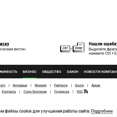
иску
Нашли ошибк
рческие вести»
Выделите фрагм
нажмите Ctrl + E
ЖИМОСТЬ
БИЗНЕС
ОБЩЕСТВО
ЗАКОН
НОВОСТИ КОМПАН
 кто
Интервью
Мнения
Рейтинги
Блоги
Архив
Контакты
Стать блогером
Подписка
RSS
м файлы cookie для улучшения работы сайта.
Подробнее
Политика конфиденциальности
ЗДАТЕЛЬСКИЙ ДОМ «КВ».