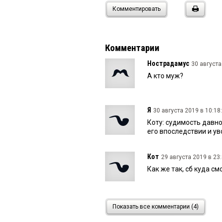
Комментировать
Комментарии
Нострадамус
30 августа
А кто муж?
Я
30 августа 2019 в 10:18:
Коту: судимость давно
его впоследствии и ув
Кот
29 августа 2019 в 23:
Как же так, сб куда см
Олег Лизгунов
29 август
Показать все комментарии (4)
Не могу не отметить.