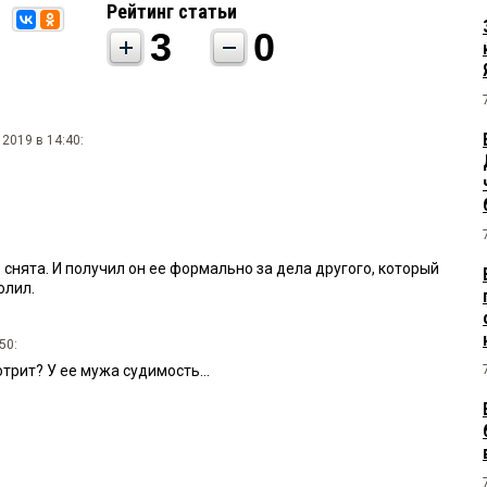
Рейтинг статьи
3
0
 2019 в 14:40:
 снята. И получил он ее формально за дела другого, который
олил.
50:
отрит? У ее мужа судимость...
а 2019 в 17:56:
 Дмитрий Александрович проводит очень взвешенную