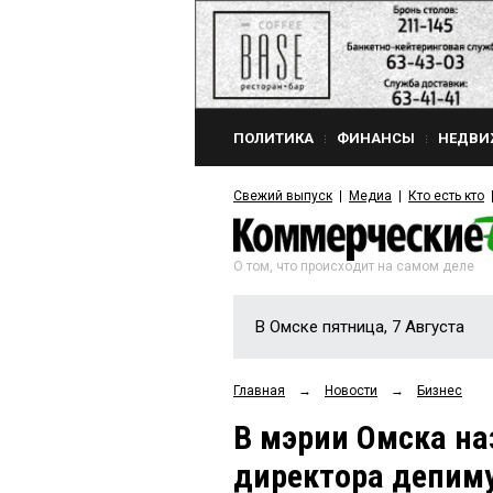
ПОЛИТИКА
ФИНАНСЫ
НЕДВИ
Свежий выпуск
Медиа
Кто есть кто
О том, что происходит на самом деле
В Омске пятница, 7 Августа
Главная
→
Новости
→
Бизнес
В мэрии Омска на
директора депим