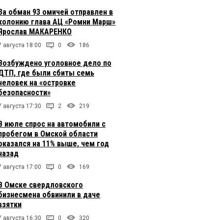
За обман 93 омичей отправлен в
колонию глава АЦ «Ромни Марш»
Ярослав МАКАРЕНКО
7 августа 18:00
0
186
Возбуждено уголовное дело по
ДТП, где были сбиты семь
человек на «островке
безопасности»
7 августа 17:30
2
219
В июле спрос на автомобили с
пробегом в Омской области
оказался на 11% выше, чем год
назад
7 августа 17:00
0
169
В Омске свердловского
бизнесмена обвинили в даче
взятки
7 августа 16:30
0
320