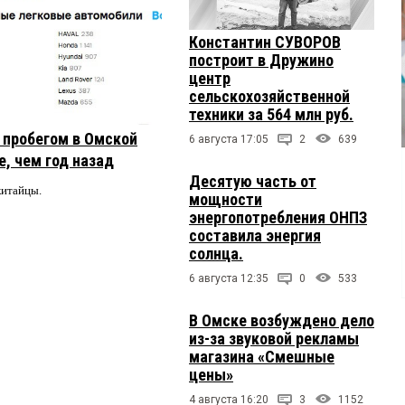
Константин СУВОРОВ
построит в Дружино
центр
сельскохозяйственной
техники за 564 млн руб.
с пробегом в Омской
6 августа 17:05
2
639
, чем год назад
Десятую часть от
китайцы.
мощности
энергопотребления ОНПЗ
составила энергия
солнца.
6 августа 12:35
0
533
В Омске возбуждено дело
из-за звуковой рекламы
магазина «Смешные
цены»
4 августа 16:20
3
1152