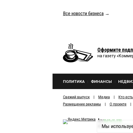
Все новости бизнеса
→
Оформите подп
на газету «Комме
ПОЛИТИКА
ФИНАНСЫ
НЕДВИ
Свежий выпуск
Медиа
Кто есть
Размещение рекламы
О проекте
kv
news.ru
Мы используе
©
2001—2026
ООО И