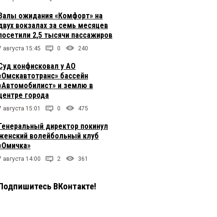
Залы ожидания «Комфорт» на
двух вокзалах за семь месяцев
посетили 2,5 тысячи пассажиров
7 августа 15:45
0
240
Суд конфисковал у АО
«Омскавтотранс» бассейн
«Автомобилист» и землю в
центре города
7 августа 15:01
0
475
Генеральный директор покинул
женский волейбольный клуб
«Омичка»
7 августа 14:00
2
361
Подпишитесь ВКонтакте!