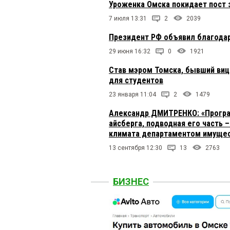
Уроженка Омска покидает пост 
7 июля 13:31
2
2039
Президент РФ объявил благода
29 июня 16:32
0
1921
Став мэром Томска, бывший виц
для студентов
23 января 11:04
2
1479
Александр ДМИТРЕНКО: «Програ
айсберга, подводная его часть
климата департаментом имущес
13 сентября 12:30
13
2763
БИЗНЕС