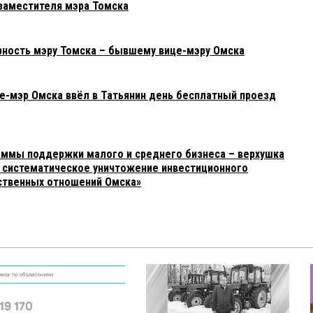
заместителя мэра Томска
рность мэру Томска – бывшему вице-мэру Омска
е-мэр Омска ввёл в Татьянин день бесплатный проезд
ммы поддержки малого и среднего бизнеса – верхушка
 – систематическое уничтожение инвестиционного
твенных отношений Омска»