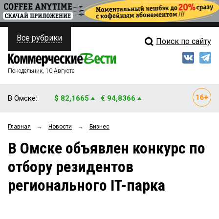
Все рубрики
Поиск по сайту
ПОЛИТИКА
Свежий выпуск
Медиа
ФИНАНСЫ
Понедельник, 10 Августа
Кто есть кто
НЕДВИЖИМОСТЬ
В Омске:
$ 82,1665
€ 94,8366
Интервью
БИЗНЕС
Главная
→
Новости
→
Бизнес
Мнения
ОБЩЕСТВО
В Омске объявлен конкурс по
Рейтинги
ЗАКОН
отбору резидентов
Блоги
НОВОСТИ КОМПАНИЙ
регионального IT-парка
Архив
ПРОИСШЕСТВИЯ