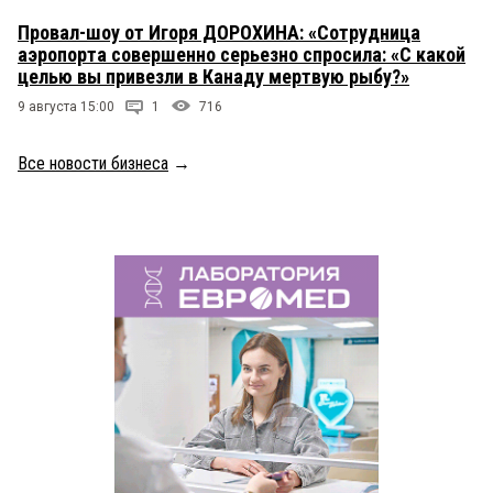
Провал-шоу от Игоря ДОРОХИНА: «Сотрудница
аэропорта совершенно серьезно спросила: «С какой
целью вы привезли в Канаду мертвую рыбу?»
9 августа 15:00
1
716
Все новости бизнеса
→