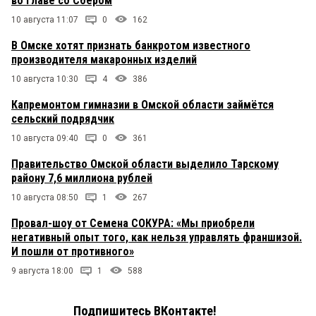
во главе со Сбером
10 августа 11:07
0
162
В Омске хотят признать банкротом известного
производителя макаронных изделий
10 августа 10:30
4
386
Капремонтом гимназии в Омской области займётся
сельский подрядчик
10 августа 09:40
0
361
Правительство Омской области выделило Тарскому
району 7,6 миллиона рублей
10 августа 08:50
1
267
Провал-шоу от Семена СОКУРА: «Мы приобрели
негативный опыт того, как нельзя управлять франшизой.
И пошли от противного»
9 августа 18:00
1
588
Подпишитесь ВКонтакте!