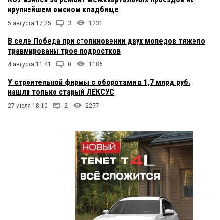
крупнейшем омском кладбище
5 августа 17:25
3
1231
В селе Победа при столкновении двух мопедов тяжело
травмированы трое подростков
4 августа 11:41
0
1186
У строительной фирмы с оборотами в 1,7 млрд руб.
нашли только старый ЛЕКСУС
27 июля 18:10
2
2257