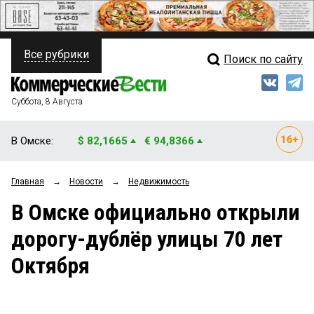
Все рубрики
Поиск по сайту
ПОЛИТИКА
Свежий выпуск
Медиа
ФИНАНСЫ
Суббота, 8 Августа
Кто есть кто
НЕДВИЖИМОСТЬ
В Омске:
$ 82,1665
€ 94,8366
Интервью
БИЗНЕС
Главная
→
Новости
→
Недвижимость
Мнения
ОБЩЕСТВО
В Омске официально открыли
Рейтинги
ЗАКОН
дорогу-дублёр улицы 70 лет
Блоги
НОВОСТИ КОМПАНИЙ
Октября
Архив
ПРОИСШЕСТВИЯ