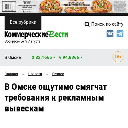
Все рубрики
Поиск по сайту
ПОЛИТИКА
Свежий выпуск
Медиа
ФИНАНСЫ
Воскресенье, 9 Августа
Кто есть кто
НЕДВИЖИМОСТЬ
В Омске:
$ 82,1665
€ 94,8366
Интервью
БИЗНЕС
Главная
→
Новости
→
Бизнес
Мнения
ОБЩЕСТВО
В Омске ощутимо смягчат
Рейтинги
ЗАКОН
требования к рекламным
Блоги
НОВОСТИ КОМПАНИЙ
вывескам
Архив
ПРОИСШЕСТВИЯ