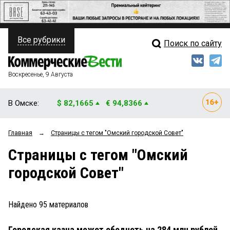
Все рубрики
Поиск по сайту
ПОЛИТИКА
Свежий выпуск
Медиа
ФИНАНСЫ
Воскресенье, 9 Августа
Кто есть кто
НЕДВИЖИМОСТЬ
В Омске:
$ 82,1665
€ 94,8366
Интервью
БИЗНЕС
Главная
→
Страницы c тегом "Омский городской Совет"
Мнения
ОБЩЕСТВО
Страницы c тегом "Омский
Рейтинги
ЗАКОН
городской Совет"
Блоги
НОВОСТИ КОМПАНИЙ
Архив
Найдено
95
материалов
ПРОИСШЕСТВИЯ
Городская казна может обеднеть на 284 млн рублей
СТИЛЬ ЖИЗНИ